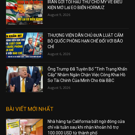
IRAN GỞI TỐI HẬU THƯ CHO MỸ VỀ ĐIỀU
KIỆN MỞ LẠI EO BIỂN HORMUZ
August 9, 2026
THƯỢNG VIỆN DÂN CHỦ ĐƯA LUẬT CẤM
BỘ QUỐC PHÒNG HẠN CHẾ ĐỐI VỚI BÁO
CHÍ
August 6, 2026
Ông Trump Đã Tuyên Bố “Tình Trạng Khẩn
Cấp” Nhằm Ngăn Chặn Việc Công Khai Hồ
Sơ Tài Chính Của Mình Cho Đài BBC
August 5, 2026
BÀI VIẾT MỚI NHẤT
Nhà hàng tại California bất ngờ đóng cửa
chỉ vài tuần sau khi nhận khoản hỗ trợ
100.000 USD từ thành phố