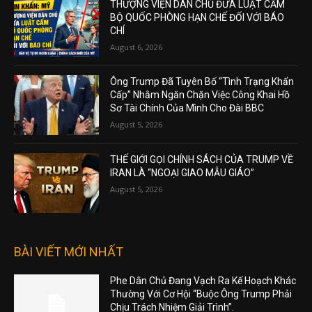
THƯỢNG VIỆN DÂN CHỦ ĐƯA LUẬT CẤM
BỘ QUỐC PHÒNG HẠN CHẾ ĐỐI VỚI BÁO
CHÍ
August 6, 2026
Ông Trump Đã Tuyên Bố “Tình Trạng Khẩn
Cấp” Nhằm Ngăn Chặn Việc Công Khai Hồ
Sơ Tài Chính Của Mình Cho Đài BBC
August 5, 2026
THẾ GIỚI GỌI CHÍNH SÁCH CỦA TRUMP VỀ
IRAN LÀ “NGOẠI GIAO MẪU GIÁO”
August 5, 2026
BÀI VIẾT MỚI NHẤT
Phe Dân Chủ Đang Vạch Ra Kế Hoạch Khác
Thường Với Cơ Hội “Buộc Ông Trump Phải
Chịu Trách Nhiệm Giải Trình”.