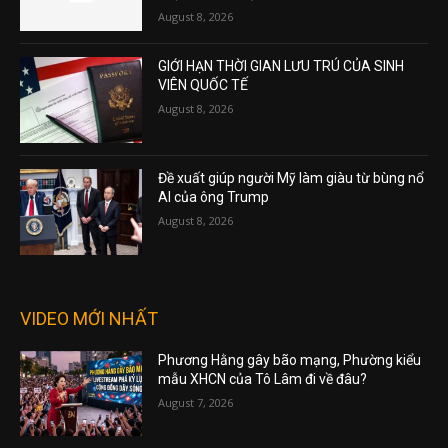
August 8, 2026
GIỚI HẠN THỜI GIAN LƯU TRÚ CỦA SINH
VIÊN QUỐC TẾ
August 8, 2026
Đề xuất giúp người Mỹ làm giàu từ bùng nổ
AI của ông Trump
August 8, 2026
VIDEO MỚI NHẤT
Phương Hằng gây bão mạng, Phường kiểu
mẫu XHCN của Tô Lâm đi về đâu?
August 7, 2026