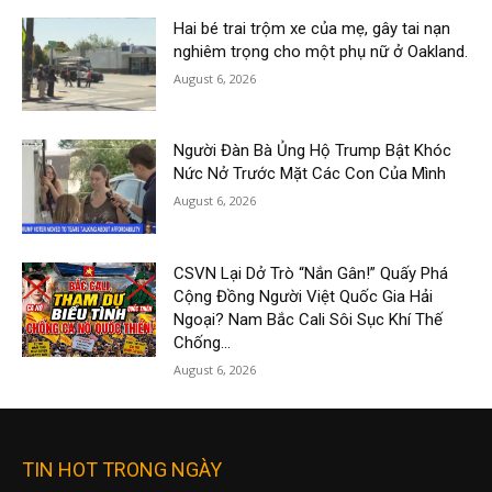
Hai bé trai trộm xe của mẹ, gây tai nạn
nghiêm trọng cho một phụ nữ ở Oakland.
August 6, 2026
Người Đàn Bà Ủng Hộ Trump Bật Khóc
Nức Nở Trước Mặt Các Con Của Mình
August 6, 2026
CSVN Lại Dở Trò “Nắn Gân!” Quấy Phá
Cộng Đồng Người Việt Quốc Gia Hải
Ngoại? Nam Bắc Cali Sôi Sục Khí Thế
Chống...
August 6, 2026
TIN HOT TRONG NGÀY