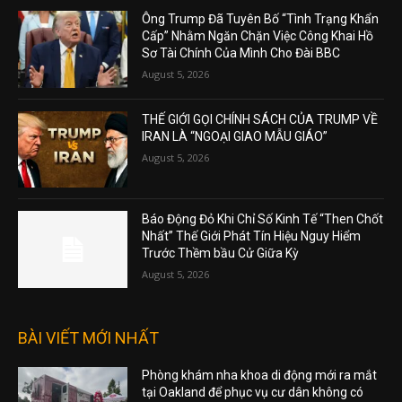
Ông Trump Đã Tuyên Bố “Tình Trạng Khẩn
Cấp” Nhằm Ngăn Chặn Việc Công Khai Hồ
Sơ Tài Chính Của Mình Cho Đài BBC
August 5, 2026
THẾ GIỚI GỌI CHÍNH SÁCH CỦA TRUMP VỀ
IRAN LÀ “NGOẠI GIAO MẪU GIÁO”
August 5, 2026
Báo Động Đỏ Khi Chỉ Số Kinh Tế “Then Chốt
Nhất” Thế Giới Phát Tín Hiệu Nguy Hiểm
Trước Thềm bầu Cử Giữa Kỳ
August 5, 2026
BÀI VIẾT MỚI NHẤT
Phòng khám nha khoa di động mới ra mắt
tại Oakland để phục vụ cư dân không có