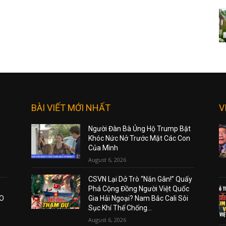
BÀI VIẾT MỚI NHẤT
V
Người Đàn Bà Ủng Hộ Trump Bật
Khóc Nức Nở Trước Mặt Các Con
Của Mình
August 6, 2026
CSVN Lại Dở Trò “Nắn Gân!” Quấy
Phá Cộng Đồng Người Việt Quốc
AO
Gia Hải Ngoại? Nam Bắc Cali Sôi
Sục Khí Thế Chống...
August 6, 2026