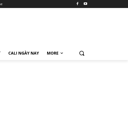
se
Ữ
CALI NGÀY NAY
MORE