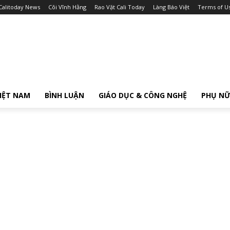
Calitoday News
Cõi Vĩnh Hằng
Rao Vặt Cali Today
Làng Báo Việt
Terms of U
IỆT NAM
BÌNH LUẬN
GIÁO DỤC & CÔNG NGHỆ
PHỤ N