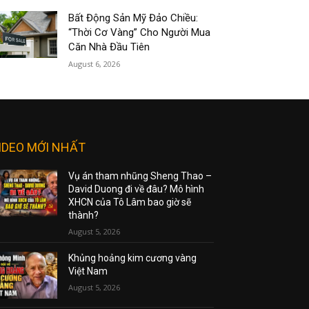
Bất Động Sản Mỹ Đảo Chiều:
“Thời Cơ Vàng” Cho Người Mua
Căn Nhà Đầu Tiên
August 6, 2026
IDEO MỚI NHẤT
Vụ án tham nhũng Sheng Thao –
David Duong đi về đâu? Mô hình
XHCN của Tô Lâm bao giờ sẽ
thành?
August 5, 2026
Khủng hoảng kim cương vàng
Việt Nam
August 5, 2026