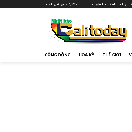
Thursday, August 6, 2026
Truyền Hình Cali Today
CỘNG ĐỒNG
HOA KỲ
THẾ GIỚI
V