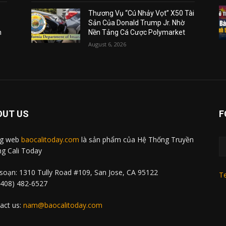
Thương Vụ “Cú Nhảy Vọt” X50 Tài
Sản Của Donald Trump Jr. Nhờ
m
Nền Tảng Cá Cược Polymarket
August 6, 2026
OUT US
F
ng web
baocalitoday.com
là sản phẩm của Hệ Thống Truyền
g Cali Today
soạn: 1310 Tully Road #109, San Jose, CA 95122
Te
 (408) 482-6527
act us:
nam@baocalitoday.com