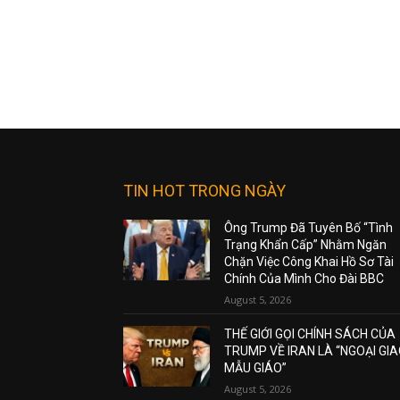
TIN HOT TRONG NGÀY
Ông Trump Đã Tuyên Bố “Tình
Trạng Khẩn Cấp” Nhằm Ngăn
Chặn Việc Công Khai Hồ Sơ Tài
Chính Của Mình Cho Đài BBC
August 5, 2026
THẾ GIỚI GỌI CHÍNH SÁCH CỦA
TRUMP VỀ IRAN LÀ “NGOẠI GI
MẪU GIÁO”
August 5, 2026