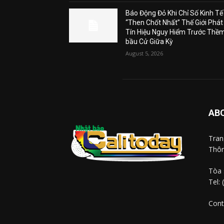
Báo Động Đỏ Khi Chỉ Số Kinh Tế
“Then Chốt Nhất” Thế Giới Phát
Tín Hiệu Nguy Hiểm Trước Thề
bầu Cử Giữa Kỳ
August 5, 2026
AB
Tra
Thôn
Tòa 
Tel:
Cont