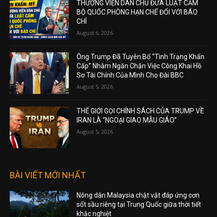
THƯỢNG VIỆN DÂN CHỦ ĐƯA LUẬT CẤM
BỘ QUỐC PHÒNG HẠN CHẾ ĐỐI VỚI BÁO
CHÍ
August 6, 2026
Ông Trump Đã Tuyên Bố “Tình Trạng Khẩn
Cấp” Nhằm Ngăn Chặn Việc Công Khai Hồ
Sơ Tài Chính Của Mình Cho Đài BBC
August 5, 2026
THẾ GIỚI GỌI CHÍNH SÁCH CỦA TRUMP VỀ
IRAN LÀ “NGOẠI GIAO MẪU GIÁO”
August 5, 2026
BÀI VIẾT MỚI NHẤT
Nông dân Malaysia chật vật đáp ứng cơn
sốt sầu riêng tại Trung Quốc giữa thời tiết
khắc nghiệt