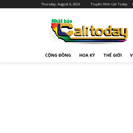
Thursday, August 6, 2026
Truyền Hình Cali Today
CỘNG ĐỒNG
HOA KỲ
THẾ GIỚI
V