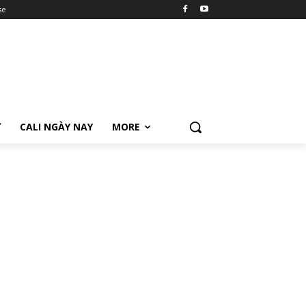
se
Ữ
CALI NGÀY NAY
MORE