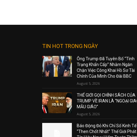
TIN HOT TRONG NGÀY
Ông Trump Đã Tuyên Bố “Tình
Trạng Khẩn Cấp” Nhằm Ngăn
Chặn Việc Công Khai Hồ Sơ Tài
Chính Của Mình Cho Đài BBC
August 5, 2026
THẾ GIỚI GỌI CHÍNH SÁCH CỦA
TRUMP VỀ IRAN LÀ “NGOẠI GI
MẪU GIÁO”
August 5, 2026
Báo Động Đỏ Khi Chỉ Số Kinh Tế
“Then Chốt Nhất” Thế Giới Phát