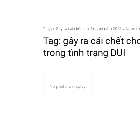
Tags
Gây ra cái chết cho 4 người năm 2015 vì lái xe t
Tag:
gây ra cái chết ch
trong tình trạng DUI
No posts to display