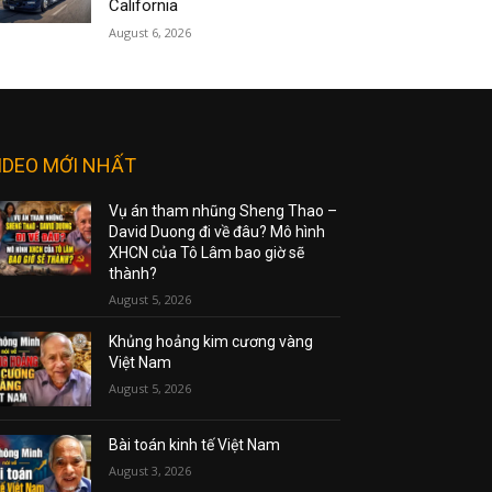
California
August 6, 2026
IDEO MỚI NHẤT
Vụ án tham nhũng Sheng Thao –
David Duong đi về đâu? Mô hình
XHCN của Tô Lâm bao giờ sẽ
thành?
August 5, 2026
Khủng hoảng kim cương vàng
Việt Nam
August 5, 2026
Bài toán kinh tế Việt Nam
August 3, 2026