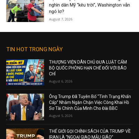
nghìn dân Mỹ “kêu trời”, Washington vẫn
ngó lơ?
August 7, 2026
TIN HOT TRONG NGÀY
THƯỢNG VIỆN DÂN CHỦ ĐƯA LUẬT CẤM
BỘ QUỐC PHÒNG HẠN CHẾ ĐỐI VỚI BÁO
CHÍ
August 6, 2026
Ông Trump Đã Tuyên Bố “Tình Trạng Khẩn
Cấp” Nhằm Ngăn Chặn Việc Công Khai Hồ
Sơ Tài Chính Của Mình Cho Đài BBC
August 5, 2026
THẾ GIỚI GỌI CHÍNH SÁCH CỦA TRUMP VỀ
IRAN LÀ “NGOẠI GIAO MẪU GIÁO”