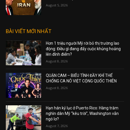
August 5, 2026
BÀI VIẾT MỚI NHẤT
Hơn 1 triệu người Mỹ rời bỏ thị trường lao
động: Điều gì đang đẩy cuộc khủng hoảng
lên đỉnh điểm?
August 8, 2026
QUẬN CAM – BIỂU TÌNH ĐẦY KHÍ THẾ
CHỐNG CA NÔ VIỆT CỘNG QUỐC THIÊN
August 8, 2026
Hạn hán kỷ lục ở Puerto Rico: Hàng trăm
nghìn dân Mỹ “kêu trời”, Washington vẫn
ngó lơ?
August 7, 2026