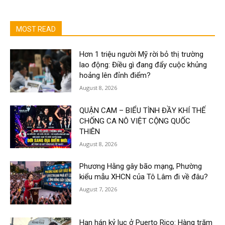
MOST READ
Hơn 1 triệu người Mỹ rời bỏ thị trường
lao động: Điều gì đang đẩy cuộc khủng
hoảng lên đỉnh điểm?
August 8, 2026
QUẬN CAM – BIỂU TÌNH ĐẦY KHÍ THẾ
CHỐNG CA NÔ VIỆT CỘNG QUỐC
THIÊN
August 8, 2026
Phương Hằng gây bão mạng, Phường
kiểu mẫu XHCN của Tô Lâm đi về đâu?
August 7, 2026
Hạn hán kỷ lục ở Puerto Rico: Hàng trăm