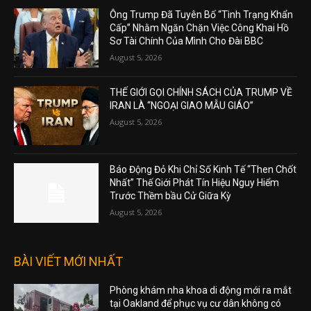
Ông Trump Đã Tuyên Bố “Tình Trạng Khẩn
Cấp” Nhằm Ngăn Chặn Việc Công Khai Hồ
Sơ Tài Chính Của Mình Cho Đài BBC
August 5, 2026
THẾ GIỚI GỌI CHÍNH SÁCH CỦA TRUMP VỀ
IRAN LÀ “NGOẠI GIAO MẪU GIÁO”
August 5, 2026
Báo Động Đỏ Khi Chỉ Số Kinh Tế “Then Chốt
Nhất” Thế Giới Phát Tín Hiệu Nguy Hiểm
Trước Thềm bầu Cử Giữa Kỳ
August 5, 2026
BÀI VIẾT MỚI NHẤT
Phòng khám nha khoa di động mới ra mắt
tại Oakland để phục vụ cư dân không có