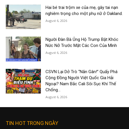
Hai bé trai trộm xe của mẹ, gây tai nạn
nghiêm trọng cho một phụ nữ ở Oakland.
August 6, 2026
Người Đàn Bà Ủng Hộ Trump Bật Khóc
Nức Nở Trước Mặt Các Con Của Mình
August 6, 2026
CSVN Lại Dở Trò “Nắn Gân!” Quấy Phá
Cộng Đồng Người Việt Quốc Gia Hải
Ngoại? Nam Bắc Cali Sôi Sục Khí Thế
Chống...
August 6, 2026
TIN HOT TRONG NGÀY