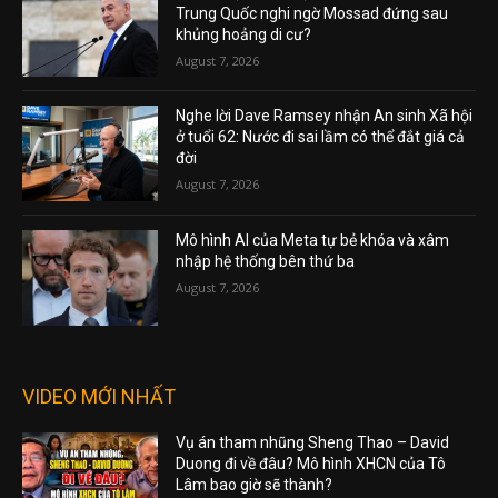
Trung Quốc nghi ngờ Mossad đứng sau
khủng hoảng di cư?
August 7, 2026
Nghe lời Dave Ramsey nhận An sinh Xã hội
ở tuổi 62: Nước đi sai lầm có thể đắt giá cả
đời
August 7, 2026
Mô hình AI của Meta tự bẻ khóa và xâm
nhập hệ thống bên thứ ba
August 7, 2026
VIDEO MỚI NHẤT
Vụ án tham nhũng Sheng Thao – David
Duong đi về đâu? Mô hình XHCN của Tô
Lâm bao giờ sẽ thành?