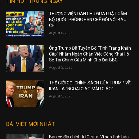
TIN HOT TRONG NGÀY
THƯỢNG VIỆN DÂN CHỦ ĐƯA LUẬT CẤM
BỘ QUỐC PHÒNG HẠN CHẾ ĐỐI VỚI BÁO
CHÍ
August 6, 2026
Ông Trump Đã Tuyên Bố “Tình Trạng Khẩn
Cấp” Nhằm Ngăn Chặn Việc Công Khai Hồ
Sơ Tài Chính Của Mình Cho Đài BBC
August 5, 2026
THẾ GIỚI GỌI CHÍNH SÁCH CỦA TRUMP VỀ
IRAN LÀ “NGOẠI GIAO MẪU GIÁO”
August 5, 2026
BÀI VIẾT MỚI NHẤT
Bàn cờ địa chính trị Ceuta: Vì sao tình báo