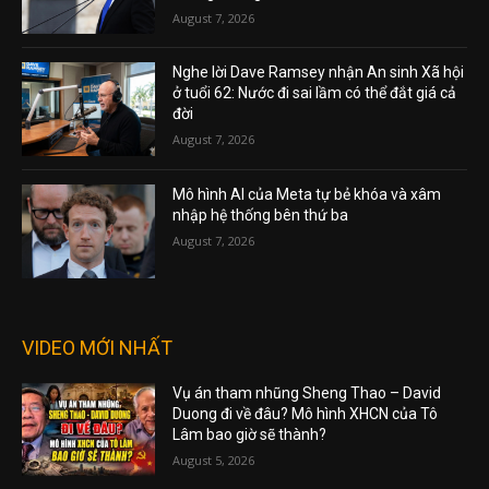
August 7, 2026
Nghe lời Dave Ramsey nhận An sinh Xã hội
ở tuổi 62: Nước đi sai lầm có thể đắt giá cả
đời
August 7, 2026
Mô hình AI của Meta tự bẻ khóa và xâm
nhập hệ thống bên thứ ba
August 7, 2026
VIDEO MỚI NHẤT
Vụ án tham nhũng Sheng Thao – David
Duong đi về đâu? Mô hình XHCN của Tô
Lâm bao giờ sẽ thành?
August 5, 2026