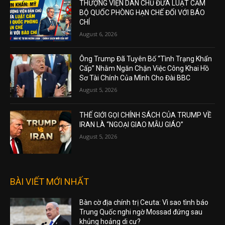
THƯỢNG VIỆN DÂN CHỦ ĐƯA LUẬT CẤM
BỘ QUỐC PHÒNG HẠN CHẾ ĐỐI VỚI BÁO
CHÍ
August 6, 2026
Ông Trump Đã Tuyên Bố “Tình Trạng Khẩn
Cấp” Nhằm Ngăn Chặn Việc Công Khai Hồ
Sơ Tài Chính Của Mình Cho Đài BBC
August 5, 2026
THẾ GIỚI GỌI CHÍNH SÁCH CỦA TRUMP VỀ
IRAN LÀ “NGOẠI GIAO MẪU GIÁO”
August 5, 2026
BÀI VIẾT MỚI NHẤT
Bàn cờ địa chính trị Ceuta: Vì sao tình báo
Trung Quốc nghi ngờ Mossad đứng sau
khủng hoảng di cư?