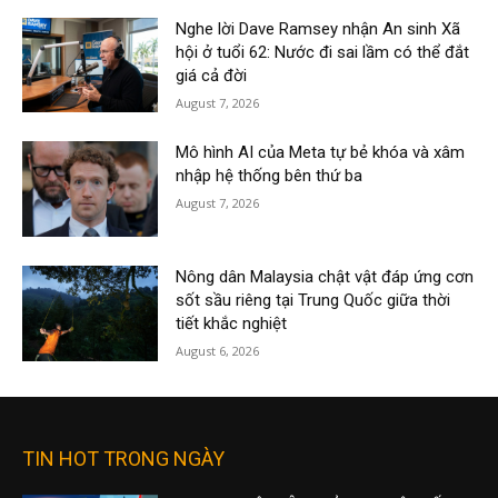
Nghe lời Dave Ramsey nhận An sinh Xã
hội ở tuổi 62: Nước đi sai lầm có thể đắt
giá cả đời
August 7, 2026
Mô hình AI của Meta tự bẻ khóa và xâm
nhập hệ thống bên thứ ba
August 7, 2026
Nông dân Malaysia chật vật đáp ứng cơn
sốt sầu riêng tại Trung Quốc giữa thời
tiết khắc nghiệt
August 6, 2026
TIN HOT TRONG NGÀY