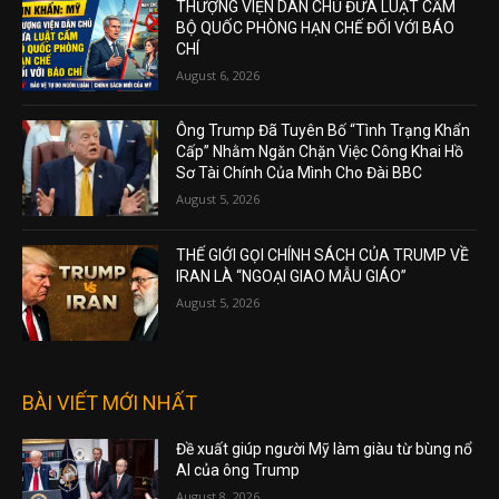
THƯỢNG VIỆN DÂN CHỦ ĐƯA LUẬT CẤM
BỘ QUỐC PHÒNG HẠN CHẾ ĐỐI VỚI BÁO
CHÍ
August 6, 2026
Ông Trump Đã Tuyên Bố “Tình Trạng Khẩn
Cấp” Nhằm Ngăn Chặn Việc Công Khai Hồ
Sơ Tài Chính Của Mình Cho Đài BBC
August 5, 2026
THẾ GIỚI GỌI CHÍNH SÁCH CỦA TRUMP VỀ
IRAN LÀ “NGOẠI GIAO MẪU GIÁO”
August 5, 2026
BÀI VIẾT MỚI NHẤT
Đề xuất giúp người Mỹ làm giàu từ bùng nổ
AI của ông Trump
August 8, 2026