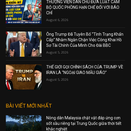
THƯỢNG VIỆN DÂN CHỦ ĐƯA LUẬT CẤM
BỘ QUỐC PHÒNG HẠN CHẾ ĐỐI VỚI BÁO
CHÍ
August 6, 2026
Ông Trump Đã Tuyên Bố “Tình Trạng Khẩn
Cấp” Nhằm Ngăn Chặn Việc Công Khai Hồ
Sơ Tài Chính Của Mình Cho Đài BBC
August 5, 2026
THẾ GIỚI GỌI CHÍNH SÁCH CỦA TRUMP VỀ
IRAN LÀ “NGOẠI GIAO MẪU GIÁO”
August 5, 2026
BÀI VIẾT MỚI NHẤT
Nông dân Malaysia chật vật đáp ứng cơn
sốt sầu riêng tại Trung Quốc giữa thời tiết
khắc nghiệt