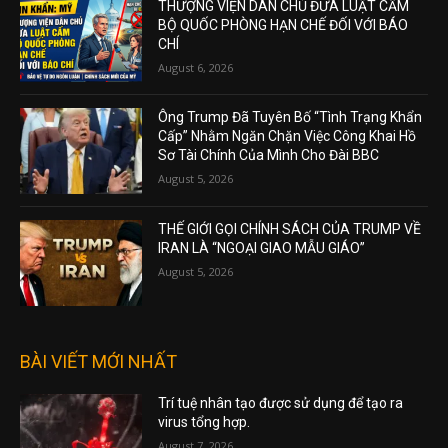
THƯỢNG VIỆN DÂN CHỦ ĐƯA LUẬT CẤM
BỘ QUỐC PHÒNG HẠN CHẾ ĐỐI VỚI BÁO
CHÍ
August 6, 2026
Ông Trump Đã Tuyên Bố “Tình Trạng Khẩn
Cấp” Nhằm Ngăn Chặn Việc Công Khai Hồ
Sơ Tài Chính Của Mình Cho Đài BBC
August 5, 2026
THẾ GIỚI GỌI CHÍNH SÁCH CỦA TRUMP VỀ
IRAN LÀ “NGOẠI GIAO MẪU GIÁO”
August 5, 2026
BÀI VIẾT MỚI NHẤT
Trí tuệ nhân tạo được sử dụng để tạo ra
virus tổng hợp.
August 7, 2026