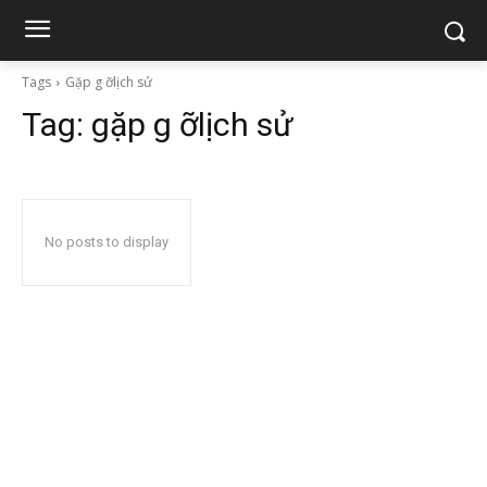
Tags
Gặp g ỡlịch sử
Tag:
gặp g ỡlịch sử
No posts to display