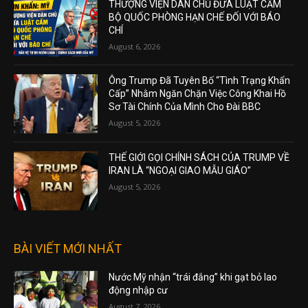
THƯỢNG VIỆN DÂN CHỦ ĐƯA LUẬT CẤM
BỘ QUỐC PHÒNG HẠN CHẾ ĐỐI VỚI BÁO
CHÍ
August 6, 2026
Ông Trump Đã Tuyên Bố “Tình Trạng Khẩn
Cấp” Nhằm Ngăn Chặn Việc Công Khai Hồ
Sơ Tài Chính Của Mình Cho Đài BBC
August 5, 2026
THẾ GIỚI GỌI CHÍNH SÁCH CỦA TRUMP VỀ
IRAN LÀ “NGOẠI GIAO MẪU GIÁO”
August 5, 2026
BÀI VIẾT MỚI NHẤT
Nước Mỹ nhận “trái đắng” khi gạt bỏ lao
động nhập cư
August 7, 2026