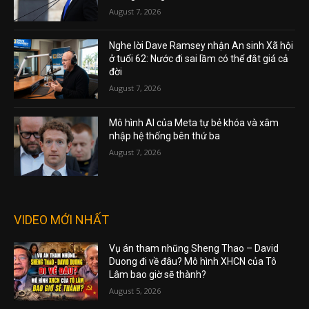
August 7, 2026
Nghe lời Dave Ramsey nhận An sinh Xã hội
ở tuổi 62: Nước đi sai lầm có thể đắt giá cả
đời
August 7, 2026
Mô hình AI của Meta tự bẻ khóa và xâm
nhập hệ thống bên thứ ba
August 7, 2026
VIDEO MỚI NHẤT
Vụ án tham nhũng Sheng Thao – David
Duong đi về đâu? Mô hình XHCN của Tô
Lâm bao giờ sẽ thành?
August 5, 2026