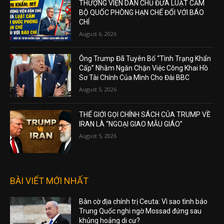
THƯỢNG VIỆN DÂN CHỦ ĐƯA LUẬT CẤM
BỘ QUỐC PHÒNG HẠN CHẾ ĐỐI VỚI BÁO
CHÍ
August 6, 2026
Ông Trump Đã Tuyên Bố “Tình Trạng Khẩn
Cấp” Nhằm Ngăn Chặn Việc Công Khai Hồ
Sơ Tài Chính Của Mình Cho Đài BBC
August 5, 2026
THẾ GIỚI GỌI CHÍNH SÁCH CỦA TRUMP VỀ
IRAN LÀ “NGOẠI GIAO MẪU GIÁO”
August 5, 2026
BÀI VIẾT MỚI NHẤT
Bàn cờ địa chính trị Ceuta: Vì sao tình báo
Trung Quốc nghi ngờ Mossad đứng sau
khủng hoảng di cư?