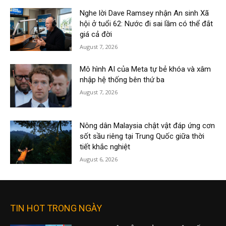
Nghe lời Dave Ramsey nhận An sinh Xã
hội ở tuổi 62: Nước đi sai lầm có thể đắt
giá cả đời
August 7, 2026
Mô hình AI của Meta tự bẻ khóa và xâm
nhập hệ thống bên thứ ba
August 7, 2026
Nông dân Malaysia chật vật đáp ứng cơn
sốt sầu riêng tại Trung Quốc giữa thời
tiết khắc nghiệt
August 6, 2026
TIN HOT TRONG NGÀY