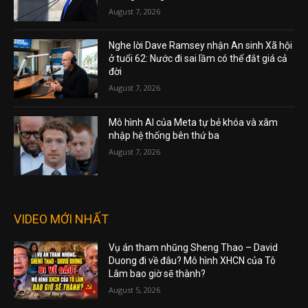
August 7, 2026
Nghe lời Dave Ramsey nhận An sinh Xã hội
ở tuổi 62: Nước đi sai lầm có thể đắt giá cả
đời
August 7, 2026
Mô hình AI của Meta tự bẻ khóa và xâm
nhập hệ thống bên thứ ba
August 7, 2026
VIDEO MỚI NHẤT
Vụ án tham nhũng Sheng Thao – David
Duong đi về đâu? Mô hình XHCN của Tô
Lâm bao giờ sẽ thành?
August 5, 2026