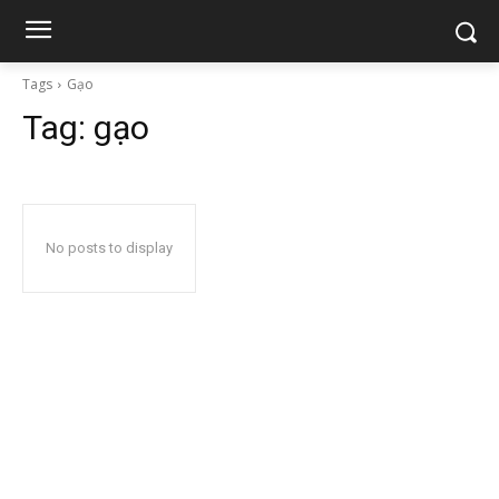
Tags
Gạo
Tag:
gạo
No posts to display