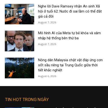
Nghe lời Dave Ramsey nhận An sinh Xã
hội ở tuổi 62: Nước đi sai lầm có thể đắt
giá cả đời
August 7, 2026
Mô hình AI của Meta tự bẻ khóa và xâm
nhập hệ thống bên thứ ba
August 7, 2026
Nông dân Malaysia chật vật đáp ứng cơn
sốt sầu riêng tại Trung Quốc giữa thời
tiết khắc nghiệt
August 6, 2026
TIN HOT TRONG NGÀY