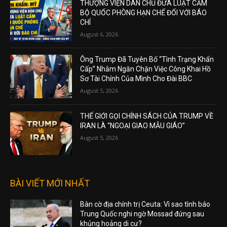
THƯỢNG VIỆN DÂN CHỦ ĐƯA LUẬT CẤM
BỘ QUỐC PHÒNG HẠN CHẾ ĐỐI VỚI BÁO
CHÍ
August 6, 2026
Ông Trump Đã Tuyên Bố “Tình Trạng Khẩn
Cấp” Nhằm Ngăn Chặn Việc Công Khai Hồ
Sơ Tài Chính Của Mình Cho Đài BBC
August 5, 2026
THẾ GIỚI GỌI CHÍNH SÁCH CỦA TRUMP VỀ
IRAN LÀ “NGOẠI GIAO MẪU GIÁO”
August 5, 2026
BÀI VIẾT MỚI NHẤT
Bàn cờ địa chính trị Ceuta: Vì sao tình báo
Trung Quốc nghi ngờ Mossad đứng sau
khủng hoảng di cư?