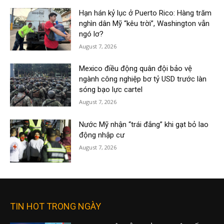
Hạn hán kỷ lục ở Puerto Rico: Hàng trăm
nghìn dân Mỹ “kêu trời”, Washington vẫn
ngó lơ?
August 7, 2026
Mexico điều động quân đội bảo vệ
ngành công nghiệp bơ tỷ USD trước làn
sóng bạo lực cartel
August 7, 2026
Nước Mỹ nhận “trái đắng” khi gạt bỏ lao
động nhập cư
August 7, 2026
TIN HOT TRONG NGÀY