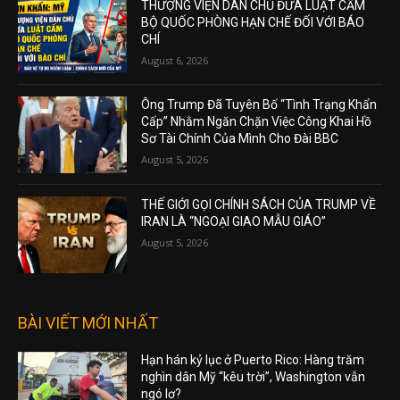
THƯỢNG VIỆN DÂN CHỦ ĐƯA LUẬT CẤM
BỘ QUỐC PHÒNG HẠN CHẾ ĐỐI VỚI BÁO
CHÍ
August 6, 2026
Ông Trump Đã Tuyên Bố “Tình Trạng Khẩn
Cấp” Nhằm Ngăn Chặn Việc Công Khai Hồ
Sơ Tài Chính Của Mình Cho Đài BBC
August 5, 2026
THẾ GIỚI GỌI CHÍNH SÁCH CỦA TRUMP VỀ
IRAN LÀ “NGOẠI GIAO MẪU GIÁO”
August 5, 2026
BÀI VIẾT MỚI NHẤT
Hạn hán kỷ lục ở Puerto Rico: Hàng trăm
nghìn dân Mỹ “kêu trời”, Washington vẫn
ngó lơ?