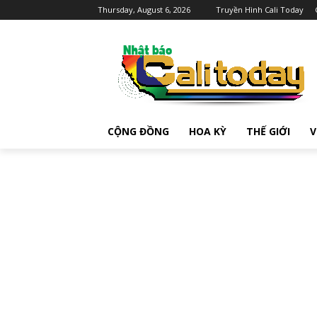
Thursday, August 6, 2026
Truyền Hình Cali Today
CỘNG ĐỒNG
HOA KỲ
THẾ GIỚI
V