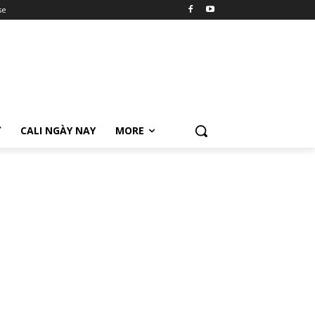
se
Ữ
CALI NGÀY NAY
MORE