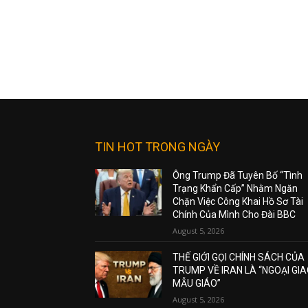
TIN HOT TRONG NGÀY
Ông Trump Đã Tuyên Bố “Tình
Trạng Khẩn Cấp” Nhằm Ngăn
Chặn Việc Công Khai Hồ Sơ Tài
Chính Của Mình Cho Đài BBC
August 5, 2026
THẾ GIỚI GỌI CHÍNH SÁCH CỦA
TRUMP VỀ IRAN LÀ “NGOẠI GI
MẪU GIÁO”
August 5, 2026