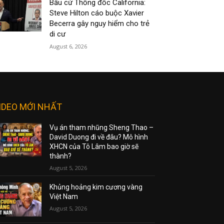
Bầu cử Thống đốc California:
Steve Hilton cáo buộc Xavier
Becerra gây nguy hiểm cho trẻ
di cư
August 6, 2026
IDEO MỚI NHẤT
Vụ án tham nhũng Sheng Thao –
David Duong đi về đâu? Mô hình
XHCN của Tô Lâm bao giờ sẽ
thành?
August 5, 2026
Khủng hoảng kim cương vàng
Việt Nam
August 5, 2026