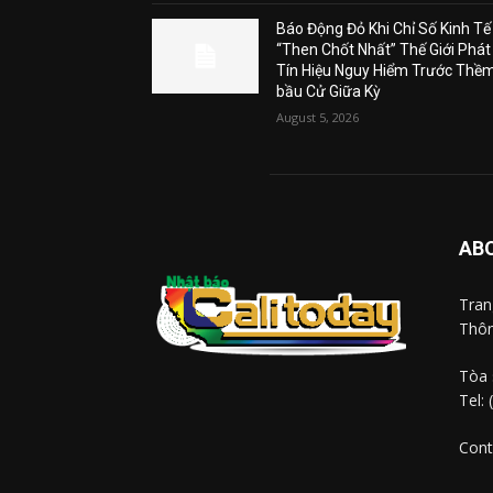
Báo Động Đỏ Khi Chỉ Số Kinh Tế
“Then Chốt Nhất” Thế Giới Phát
Tín Hiệu Nguy Hiểm Trước Thề
bầu Cử Giữa Kỳ
August 5, 2026
AB
Tra
Thôn
Tòa 
Tel:
Cont