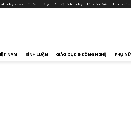
Calitoday News
Cõi Vĩnh Hằng
Rao Vặt Cali Today
Làng Báo Việt
Terms of U
IỆT NAM
BÌNH LUẬN
GIÁO DỤC & CÔNG NGHỆ
PHỤ N