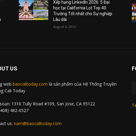
Xếp hạng LinkedIn 2026: 5 Đại
học tại California Lọt Top 40
Trường Tốt nhất cho Sự nghiệp
m
Lâu dài
August 6, 2026
OUT US
F
ng web
baocalitoday.com
là sản phẩm của Hệ Thống Truyền
g Cali Today
soạn: 1310 Tully Road #109, San Jose, CA 95122
Te
 (408) 482-6527
act us:
nam@baocalitoday.com