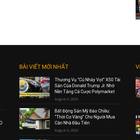
BÀI VIẾT MỚI NHẤT
V
Thương Vụ “Cú Nhảy Vọt” X50 Tài
Sản Của Donald Trump Jr. Nhờ
Nền Tảng Cá Cược Polymarket
August 6, 2026
Bất Động Sản Mỹ Đảo Chiều:
“Thời Cơ Vàng” Cho Người Mua
AO
Căn Nhà Đầu Tiên
August 6, 2026