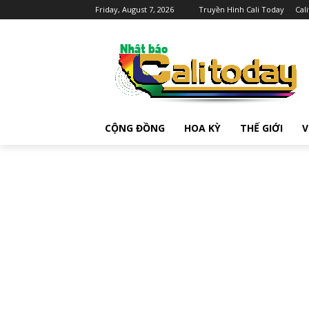
Friday, August 7, 2026
Truyền Hình Cali Today
Cal
CỘNG ĐỒNG
HOA KỲ
THẾ GIỚI
V