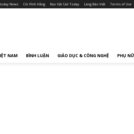
itoday News
Cõi Vĩnh Hằng
Rao Vặt Cali Today
Làng Báo Việt
Terms of Use
IỆT NAM
BÌNH LUẬN
GIÁO DỤC & CÔNG NGHỆ
PHỤ N