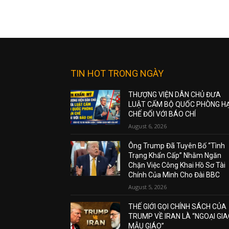
TIN HOT TRONG NGÀY
THƯỢNG VIỆN DÂN CHỦ ĐƯA
LUẬT CẤM BỘ QUỐC PHÒNG H
CHẾ ĐỐI VỚI BÁO CHÍ
August 6, 2026
Ông Trump Đã Tuyên Bố “Tình
Trạng Khẩn Cấp” Nhằm Ngăn
Chặn Việc Công Khai Hồ Sơ Tài
Chính Của Mình Cho Đài BBC
August 5, 2026
THẾ GIỚI GỌI CHÍNH SÁCH CỦA
TRUMP VỀ IRAN LÀ “NGOẠI GI
MẪU GIÁO”