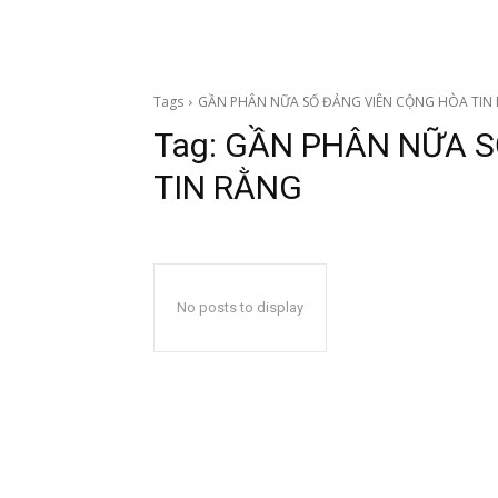
Tags
GẦN PHÂN NỮA SỐ ĐẢNG VIÊN CỘNG HÒA TIN
Tag:
GẦN PHÂN NỮA S
TIN RẰNG
No posts to display