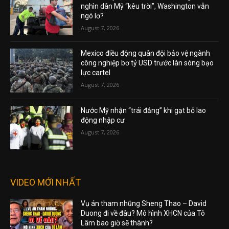
nghìn dân Mỹ “kêu trời”, Washington vẫn
ngó lơ?
August 7, 2026
Mexico điều động quân đội bảo vệ ngành
công nghiệp bơ tỷ USD trước làn sóng bạo
lực cartel
August 7, 2026
Nước Mỹ nhận “trái đắng” khi gạt bỏ lao
động nhập cư
August 7, 2026
VIDEO MỚI NHẤT
Vụ án tham nhũng Sheng Thao – David
Duong đi về đâu? Mô hình XHCN của Tô
Lâm bao giờ sẽ thành?