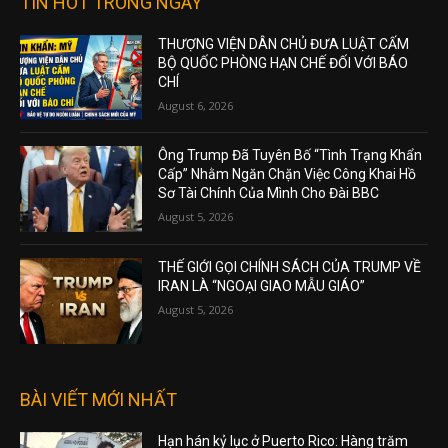
TIN HOT TRONG NGÀY
THƯỢNG VIỆN DÂN CHỦ ĐƯA LUẬT CẤM
BỘ QUỐC PHÒNG HẠN CHẾ ĐỐI VỚI BÁO
CHÍ
August 6, 2026
Ông Trump Đã Tuyên Bố “Tình Trạng Khẩn
Cấp” Nhằm Ngăn Chặn Việc Công Khai Hồ
Sơ Tài Chính Của Mình Cho Đài BBC
August 5, 2026
THẾ GIỚI GỌI CHÍNH SÁCH CỦA TRUMP VỀ
IRAN LÀ “NGOẠI GIAO MẪU GIÁO”
August 5, 2026
BÀI VIẾT MỚI NHẤT
Hạn hán kỷ lục ở Puerto Rico: Hàng trăm