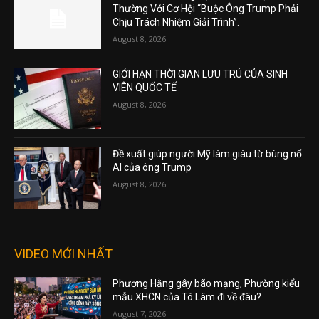
Thường Với Cơ Hội “Buộc Ông Trump Phải
Chịu Trách Nhiệm Giải Trình”.
August 8, 2026
GIỚI HẠN THỜI GIAN LƯU TRÚ CỦA SINH
VIÊN QUỐC TẾ
August 8, 2026
Đề xuất giúp người Mỹ làm giàu từ bùng nổ
AI của ông Trump
August 8, 2026
VIDEO MỚI NHẤT
Phương Hằng gây bão mạng, Phường kiểu
mẫu XHCN của Tô Lâm đi về đâu?
August 7, 2026