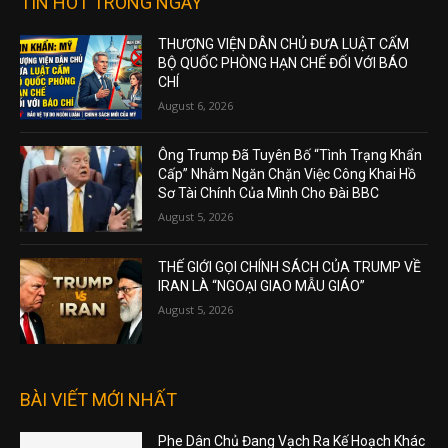
TIN HOT TRONG NGÀY
THƯỢNG VIỆN DÂN CHỦ ĐƯA LUẬT CẤM
BỘ QUỐC PHÒNG HẠN CHẾ ĐỐI VỚI BÁO
CHÍ
August 6, 2026
Ông Trump Đã Tuyên Bố “Tình Trạng Khẩn
Cấp” Nhằm Ngăn Chặn Việc Công Khai Hồ
Sơ Tài Chính Của Mình Cho Đài BBC
August 5, 2026
THẾ GIỚI GỌI CHÍNH SÁCH CỦA TRUMP VỀ
IRAN LÀ “NGOẠI GIAO MẪU GIÁO”
August 5, 2026
BÀI VIẾT MỚI NHẤT
Phe Dân Chủ Đang Vạch Ra Kế Hoạch Khác