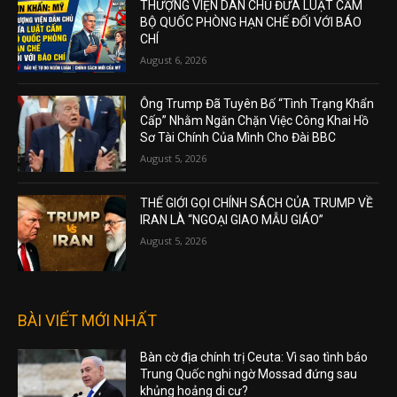
THƯỢNG VIỆN DÂN CHỦ ĐƯA LUẬT CẤM
BỘ QUỐC PHÒNG HẠN CHẾ ĐỐI VỚI BÁO
CHÍ
August 6, 2026
Ông Trump Đã Tuyên Bố “Tình Trạng Khẩn
Cấp” Nhằm Ngăn Chặn Việc Công Khai Hồ
Sơ Tài Chính Của Mình Cho Đài BBC
August 5, 2026
THẾ GIỚI GỌI CHÍNH SÁCH CỦA TRUMP VỀ
IRAN LÀ “NGOẠI GIAO MẪU GIÁO”
August 5, 2026
BÀI VIẾT MỚI NHẤT
Bàn cờ địa chính trị Ceuta: Vì sao tình báo
Trung Quốc nghi ngờ Mossad đứng sau
khủng hoảng di cư?