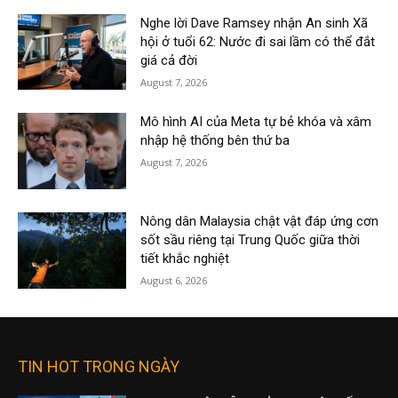
Nghe lời Dave Ramsey nhận An sinh Xã
hội ở tuổi 62: Nước đi sai lầm có thể đắt
giá cả đời
August 7, 2026
Mô hình AI của Meta tự bẻ khóa và xâm
nhập hệ thống bên thứ ba
August 7, 2026
Nông dân Malaysia chật vật đáp ứng cơn
sốt sầu riêng tại Trung Quốc giữa thời
tiết khắc nghiệt
August 6, 2026
TIN HOT TRONG NGÀY