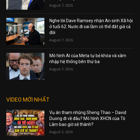
August 7, 2026
Nghe lời Dave Ramsey nhận An sinh Xã hội
ở tuổi 62: Nước đi sai lầm có thể đắt giá cả
đời
August 7, 2026
Mô hình AI của Meta tự bẻ khóa và xâm
nhập hệ thống bên thứ ba
August 7, 2026
VIDEO MỚI NHẤT
Vụ án tham nhũng Sheng Thao – David
Duong đi về đâu? Mô hình XHCN của Tô
Lâm bao giờ sẽ thành?
August 5, 2026