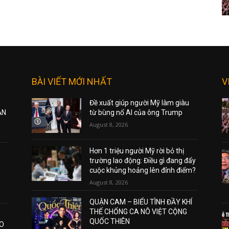
BÀI VIẾT MỚI NHẤT
V
Đề xuất giúp người Mỹ làm giàu
ẠN
từ bùng nổ AI của ông Trump
August 8, 2026
Hơn 1 triệu người Mỹ rời bỏ thị
trường lao động: Điều gì đang đẩy
cuộc khủng hoảng lên đỉnh điểm?
August 8, 2026
QUẬN CAM – BIỂU TÌNH ĐẦY KHÍ
THẾ CHỐNG CA NÔ VIỆT CỘNG
QUỐC THIÊN
AO