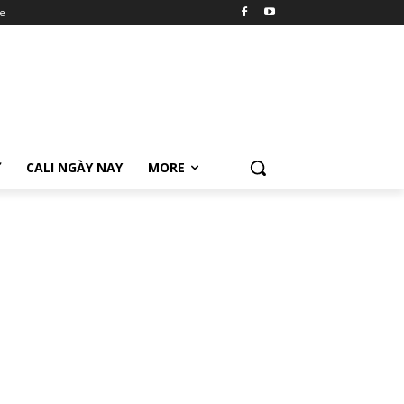
e
Ữ
CALI NGÀY NAY
MORE