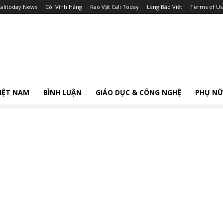
alitoday News
Cõi Vĩnh Hằng
Rao Vặt Cali Today
Làng Báo Việt
Terms of Us
IỆT NAM
BÌNH LUẬN
GIÁO DỤC & CÔNG NGHỆ
PHỤ N