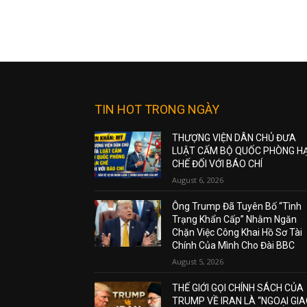
TIN HOT TRONG NGÀY
THƯỢNG VIỆN DÂN CHỦ ĐƯA
LUẬT CẤM BỘ QUỐC PHÒNG H
CHẾ ĐỐI VỚI BÁO CHÍ
August 6, 2026
Ông Trump Đã Tuyên Bố “Tình
Trạng Khẩn Cấp” Nhằm Ngăn
Chặn Việc Công Khai Hồ Sơ Tài
Chính Của Mình Cho Đài BBC
August 5, 2026
THẾ GIỚI GỌI CHÍNH SÁCH CỦA
TRUMP VỀ IRAN LÀ “NGOẠI GI