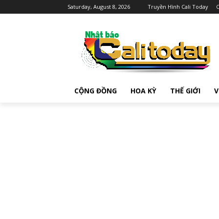
Saturday, August 8, 2026
Truyền Hình Cali Today
C
CỘNG ĐỒNG
HOA KỲ
THẾ GIỚI
V