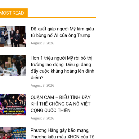
MOST READ
Đề xuất giúp người Mỹ làm giàu
từ bùng nổ AI của ông Trump
August 8, 2026
Hơn 1 triệu người Mỹ rời bỏ thị
trường lao động: Điều gì đang
đẩy cuộc khủng hoảng lên đỉnh
điểm?
August 8, 2026
QUẬN CAM – BIỂU TÌNH ĐẦY
KHÍ THẾ CHỐNG CA NÔ VIỆT
CỘNG QUỐC THIÊN
August 8, 2026
Phương Hằng gây bão mạng,
Phường kiểu mẫu XHCN của Tô