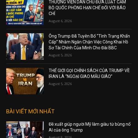
THƯỢNG VIỆN DÂN CHỦ ĐƯA LUẬT CẤM
BỘ QUỐC PHÒNG HẠN CHẾ ĐỐI VỚI BÁO
CHÍ
August 6, 2026
Ông Trump Đã Tuyên Bố “Tình Trạng Khẩn
Cấp” Nhằm Ngăn Chặn Việc Công Khai Hồ
Sơ Tài Chính Của Mình Cho Đài BBC
August 5, 2026
THẾ GIỚI GỌI CHÍNH SÁCH CỦA TRUMP VỀ
IRAN LÀ “NGOẠI GIAO MẪU GIÁO”
August 5, 2026
BÀI VIẾT MỚI NHẤT
Đề xuất giúp người Mỹ làm giàu từ bùng nổ
AI của ông Trump
August 8, 2026