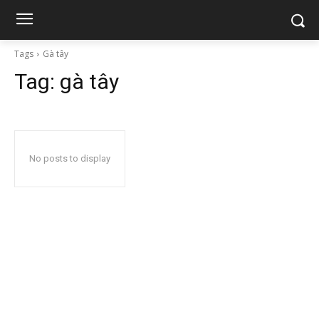
Tags
Gà tây
Tag:
gà tây
No posts to display