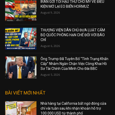
IRAN GỞI TỐI HẬU THƯ CHO MỸ VỀ ĐIỀU
KIỆN MỞ LẠI EO BIỂN HORMUZ
August 9, 2026
THƯỢNG VIỆN DÂN CHỦ ĐƯA LUẬT CẤM
BỘ QUỐC PHÒNG HẠN CHẾ ĐỐI VỚI BÁO
CHÍ
August 6, 2026
Ông Trump Đã Tuyên Bố “Tình Trạng Khẩn
Cấp” Nhằm Ngăn Chặn Việc Công Khai Hồ
Sơ Tài Chính Của Mình Cho Đài BBC
August 5, 2026
BÀI VIẾT MỚI NHẤT
Nhà hàng tại California bất ngờ đóng cửa
chỉ vài tuần sau khi nhận khoản hỗ trợ
100.000 USD từ thành phố