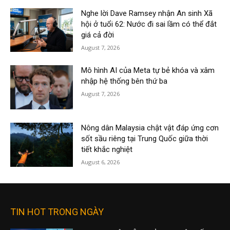
Nghe lời Dave Ramsey nhận An sinh Xã
hội ở tuổi 62: Nước đi sai lầm có thể đắt
giá cả đời
August 7, 2026
Mô hình AI của Meta tự bẻ khóa và xâm
nhập hệ thống bên thứ ba
August 7, 2026
Nông dân Malaysia chật vật đáp ứng cơn
sốt sầu riêng tại Trung Quốc giữa thời
tiết khắc nghiệt
August 6, 2026
TIN HOT TRONG NGÀY