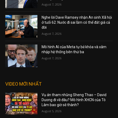
August 7, 2026
Nghe lời Dave Ramsey nhận An sinh Xã hội
ở tuổi 62: Nước đi sai lầm có thể đắt giá cả
đời
August 7, 2026
Mô hình AI của Meta tự bẻ khóa và xâm
nhập hệ thống bên thứ ba
August 7, 2026
VIDEO MỚI NHẤT
Vụ án tham nhũng Sheng Thao – David
Duong đi về đâu? Mô hình XHCN của Tô
Lâm bao giờ sẽ thành?
August 5, 2026