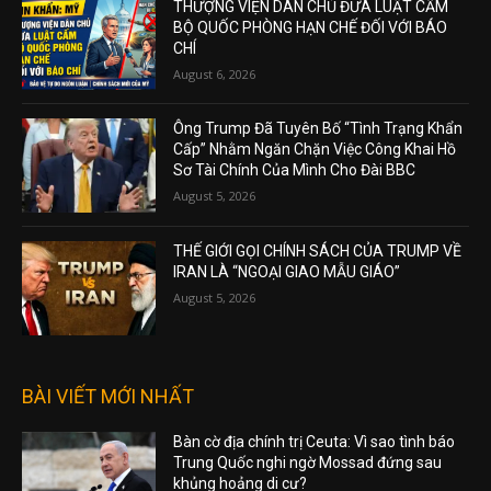
THƯỢNG VIỆN DÂN CHỦ ĐƯA LUẬT CẤM
BỘ QUỐC PHÒNG HẠN CHẾ ĐỐI VỚI BÁO
CHÍ
August 6, 2026
Ông Trump Đã Tuyên Bố “Tình Trạng Khẩn
Cấp” Nhằm Ngăn Chặn Việc Công Khai Hồ
Sơ Tài Chính Của Mình Cho Đài BBC
August 5, 2026
THẾ GIỚI GỌI CHÍNH SÁCH CỦA TRUMP VỀ
IRAN LÀ “NGOẠI GIAO MẪU GIÁO”
August 5, 2026
BÀI VIẾT MỚI NHẤT
Bàn cờ địa chính trị Ceuta: Vì sao tình báo
Trung Quốc nghi ngờ Mossad đứng sau
khủng hoảng di cư?