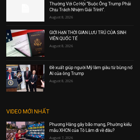
Thường Với Cơ Hội “Buộc Ông Trump Phải
Chịu Trách Nhiệm Giải Trình”.
August 8, 2026
GIỚI HẠN THỜI GIAN LƯU TRÚ CỦA SINH
VIÊN QUỐC TẾ
August 8, 2026
Đề xuất giúp người Mỹ làm giàu từ bùng nổ
AI của ông Trump
August 8, 2026
VIDEO MỚI NHẤT
Phương Hằng gây bão mạng, Phường kiểu
mẫu XHCN của Tô Lâm đi về đâu?
August 7, 2026