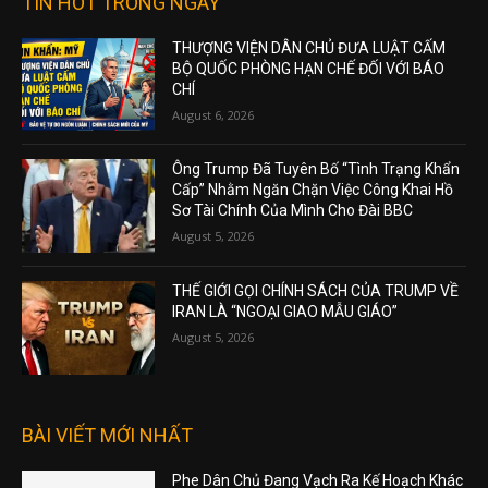
TIN HOT TRONG NGÀY
THƯỢNG VIỆN DÂN CHỦ ĐƯA LUẬT CẤM
BỘ QUỐC PHÒNG HẠN CHẾ ĐỐI VỚI BÁO
CHÍ
August 6, 2026
Ông Trump Đã Tuyên Bố “Tình Trạng Khẩn
Cấp” Nhằm Ngăn Chặn Việc Công Khai Hồ
Sơ Tài Chính Của Mình Cho Đài BBC
August 5, 2026
THẾ GIỚI GỌI CHÍNH SÁCH CỦA TRUMP VỀ
IRAN LÀ “NGOẠI GIAO MẪU GIÁO”
August 5, 2026
BÀI VIẾT MỚI NHẤT
Phe Dân Chủ Đang Vạch Ra Kế Hoạch Khác