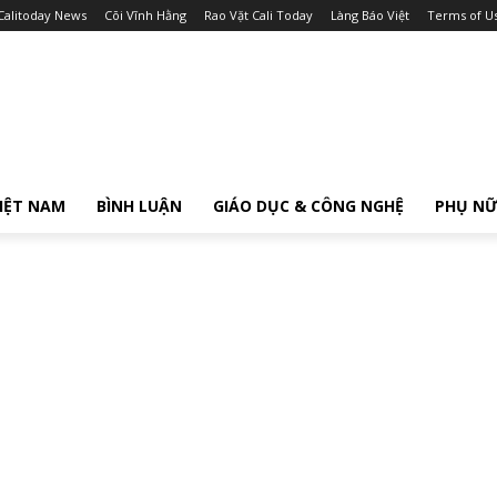
Calitoday News
Cõi Vĩnh Hằng
Rao Vặt Cali Today
Làng Báo Việt
Terms of U
IỆT NAM
BÌNH LUẬN
GIÁO DỤC & CÔNG NGHỆ
PHỤ N