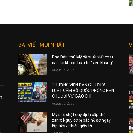
BÀI VIẾT MỚI NHẤT
V
Phe Dân chủ Mỹ đề xuất siết chặt
các tài khoản hưu trí “siêu khủng”
August 6, 2026
THƯỢNG VIỆN DÂN CHỦ ĐƯA
LUẬT CẤM BỘ QUỐC PHÒNG HẠN
CHẾ ĐỐI VỚI BÁO CHÍ
AO
August 6, 2026
Mỹ siết chặt quy định cấp thẻ
xanh: Nguy cơ bị bác hồ sơ ngay
lập tức vì thiếu giấy tờ
August 6, 2026