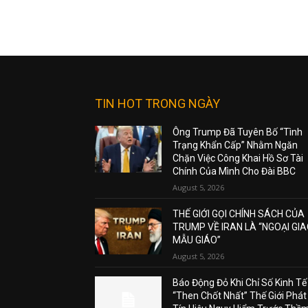
TIN HOT TRONG NGÀY
Ông Trump Đã Tuyên Bố “Tình
Trạng Khẩn Cấp” Nhằm Ngăn
Chặn Việc Công Khai Hồ Sơ Tài
Chính Của Mình Cho Đài BBC
August 5, 2026
THẾ GIỚI GỌI CHÍNH SÁCH CỦA
TRUMP VỀ IRAN LÀ “NGOẠI GI
MẪU GIÁO”
August 5, 2026
Báo Động Đỏ Khi Chỉ Số Kinh Tế
“Then Chốt Nhất” Thế Giới Phát