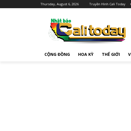
Thursday, August 6, 2026
Truyền Hình Cali Today
CỘNG ĐỒNG
HOA KỲ
THẾ GIỚI
V