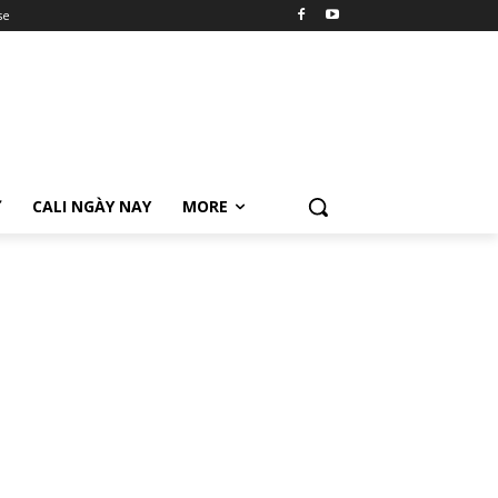
se
Ữ
CALI NGÀY NAY
MORE