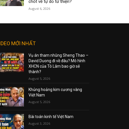
chót về tự do từ thiện?
August 6, 2026
IDEO MỚI NHẤT
Vụ án tham nhũng Sheng Thao –
David Duong đi về đâu? Mô hình
XHCN của Tô Lâm bao giờ sẽ
thành?
August 5, 2026
Khủng hoảng kim cương vàng
Việt Nam
August 5, 2026
Bài toán kinh tế Việt Nam
August 3, 2026