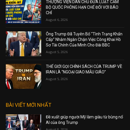
THƯỢNG VIỆN DÂN CHỦ ĐƯA LUẬT CẤM
BỘ QUỐC PHÒNG HẠN CHẾ ĐỐI VỚI BÁO
CHÍ
August 6, 2026
Ông Trump Đã Tuyên Bố “Tình Trạng Khẩn
Cấp” Nhằm Ngăn Chặn Việc Công Khai Hồ
Sơ Tài Chính Của Mình Cho Đài BBC
August 5, 2026
THẾ GIỚI GỌI CHÍNH SÁCH CỦA TRUMP VỀ
IRAN LÀ “NGOẠI GIAO MẪU GIÁO”
August 5, 2026
BÀI VIẾT MỚI NHẤT
Đề xuất giúp người Mỹ làm giàu từ bùng nổ
AI của ông Trump
August 8, 2026