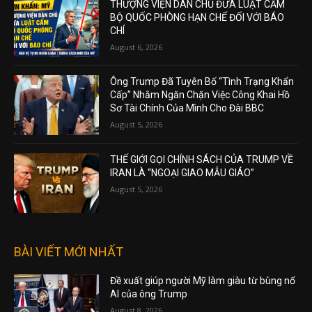
THƯỢNG VIỆN DÂN CHỦ ĐƯA LUẬT CẤM
BỘ QUỐC PHÒNG HẠN CHẾ ĐỐI VỚI BÁO
CHÍ
August 6, 2026
Ông Trump Đã Tuyên Bố “Tình Trạng Khẩn
Cấp” Nhằm Ngăn Chặn Việc Công Khai Hồ
Sơ Tài Chính Của Mình Cho Đài BBC
August 5, 2026
THẾ GIỚI GỌI CHÍNH SÁCH CỦA TRUMP VỀ
IRAN LÀ “NGOẠI GIAO MẪU GIÁO”
August 5, 2026
BÀI VIẾT MỚI NHẤT
Đề xuất giúp người Mỹ làm giàu từ bùng nổ
AI của ông Trump
August 8, 2026