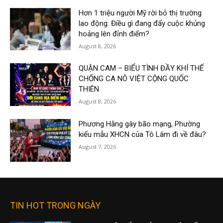
Hơn 1 triệu người Mỹ rời bỏ thị trường
lao động: Điều gì đang đẩy cuộc khủng
hoảng lên đỉnh điểm?
August 8, 2026
QUẬN CAM – BIỂU TÌNH ĐẦY KHÍ THẾ
CHỐNG CA NÔ VIỆT CỘNG QUỐC
THIÊN
August 8, 2026
Phương Hằng gây bão mạng, Phường
kiểu mẫu XHCN của Tô Lâm đi về đâu?
August 7, 2026
TIN HOT TRONG NGÀY