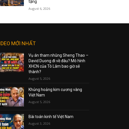
tặng
August 6, 2026
IDEO MỚI NHẤT
Vụ án tham nhũng Sheng Thao –
David Duong đi về đâu? Mô hình
XHCN của Tô Lâm bao giờ sẽ
thành?
August 5, 2026
Khủng hoảng kim cương vàng
Việt Nam
August 5, 2026
Bài toán kinh tế Việt Nam
August 3, 2026