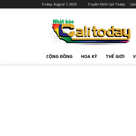
Friday, August 7, 2026
Truyền Hình Cali Today
Cal
CỘNG ĐỒNG
HOA KỲ
THẾ GIỚI
V