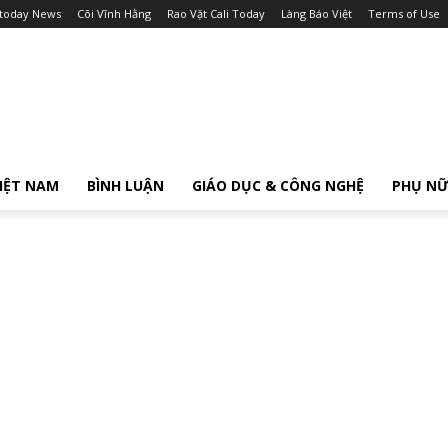
itoday News
Cõi Vĩnh Hằng
Rao Vặt Cali Today
Làng Báo Việt
Terms of Use
IỆT NAM
BÌNH LUẬN
GIÁO DỤC & CÔNG NGHỆ
PHỤ N