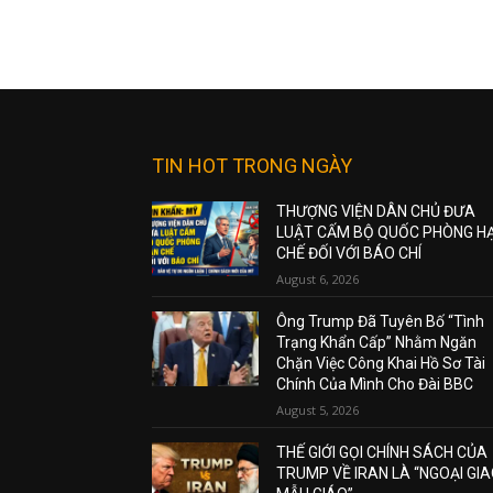
TIN HOT TRONG NGÀY
THƯỢNG VIỆN DÂN CHỦ ĐƯA
LUẬT CẤM BỘ QUỐC PHÒNG H
CHẾ ĐỐI VỚI BÁO CHÍ
August 6, 2026
Ông Trump Đã Tuyên Bố “Tình
Trạng Khẩn Cấp” Nhằm Ngăn
Chặn Việc Công Khai Hồ Sơ Tài
Chính Của Mình Cho Đài BBC
August 5, 2026
THẾ GIỚI GỌI CHÍNH SÁCH CỦA
TRUMP VỀ IRAN LÀ “NGOẠI GI