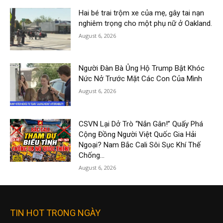
Hai bé trai trộm xe của mẹ, gây tai nạn
nghiêm trọng cho một phụ nữ ở Oakland.
August 6, 2026
Người Đàn Bà Ủng Hộ Trump Bật Khóc
Nức Nở Trước Mặt Các Con Của Mình
August 6, 2026
CSVN Lại Dở Trò “Nắn Gân!” Quấy Phá
Cộng Đồng Người Việt Quốc Gia Hải
Ngoại? Nam Bắc Cali Sôi Sục Khí Thế
Chống...
August 6, 2026
TIN HOT TRONG NGÀY