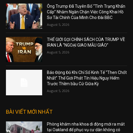
Ông Trump Đã Tuyên Bố “Tình Trạng Khẩn
Cấp” Nhằm Ngăn Chặn Việc Công Khai Hồ
Sơ Tài Chính Của Mình Cho Đài BBC
August 5, 2026
THẾ GIỚI GỌI CHÍNH SÁCH CỦA TRUMP VỀ
IRAN LÀ “NGOẠI GIAO MẪU GIÁO”
August 5, 2026
Báo Động Đỏ Khi Chỉ Số Kinh Tế “Then Chốt
Nhất” Thế Giới Phát Tín Hiệu Nguy Hiểm
Trước Thềm bầu Cử Giữa Kỳ
August 5, 2026
BÀI VIẾT MỚI NHẤT
Phòng khám nha khoa di động mới ra mắt
tại Oakland để phục vụ cư dân không có