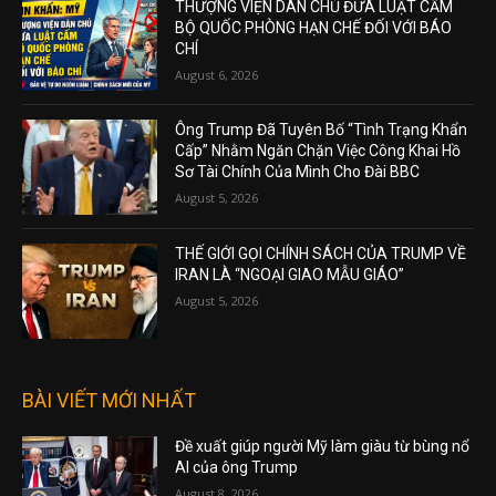
THƯỢNG VIỆN DÂN CHỦ ĐƯA LUẬT CẤM
BỘ QUỐC PHÒNG HẠN CHẾ ĐỐI VỚI BÁO
CHÍ
August 6, 2026
Ông Trump Đã Tuyên Bố “Tình Trạng Khẩn
Cấp” Nhằm Ngăn Chặn Việc Công Khai Hồ
Sơ Tài Chính Của Mình Cho Đài BBC
August 5, 2026
THẾ GIỚI GỌI CHÍNH SÁCH CỦA TRUMP VỀ
IRAN LÀ “NGOẠI GIAO MẪU GIÁO”
August 5, 2026
BÀI VIẾT MỚI NHẤT
Đề xuất giúp người Mỹ làm giàu từ bùng nổ
AI của ông Trump
August 8, 2026