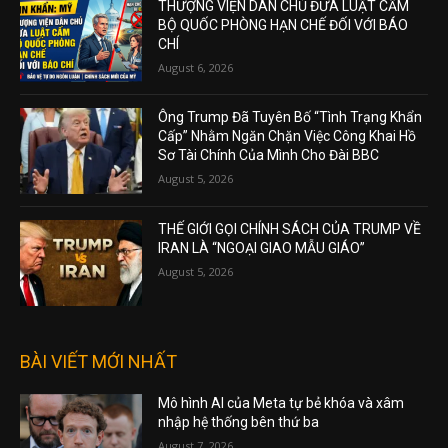
THƯỢNG VIỆN DÂN CHỦ ĐƯA LUẬT CẤM
BỘ QUỐC PHÒNG HẠN CHẾ ĐỐI VỚI BÁO
CHÍ
August 6, 2026
Ông Trump Đã Tuyên Bố “Tình Trạng Khẩn
Cấp” Nhằm Ngăn Chặn Việc Công Khai Hồ
Sơ Tài Chính Của Mình Cho Đài BBC
August 5, 2026
THẾ GIỚI GỌI CHÍNH SÁCH CỦA TRUMP VỀ
IRAN LÀ “NGOẠI GIAO MẪU GIÁO”
August 5, 2026
BÀI VIẾT MỚI NHẤT
Mô hình AI của Meta tự bẻ khóa và xâm
nhập hệ thống bên thứ ba
August 7, 2026