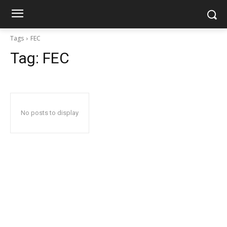
Tags
FEC
Tag:
FEC
No posts to display