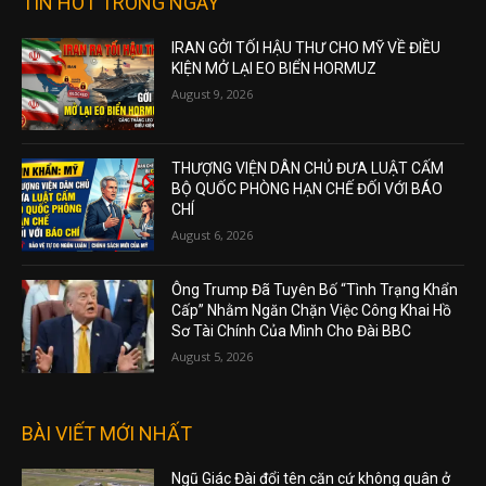
TIN HOT TRONG NGÀY
IRAN GỞI TỐI HẬU THƯ CHO MỸ VỀ ĐIỀU
KIỆN MỞ LẠI EO BIỂN HORMUZ
August 9, 2026
THƯỢNG VIỆN DÂN CHỦ ĐƯA LUẬT CẤM
BỘ QUỐC PHÒNG HẠN CHẾ ĐỐI VỚI BÁO
CHÍ
August 6, 2026
Ông Trump Đã Tuyên Bố “Tình Trạng Khẩn
Cấp” Nhằm Ngăn Chặn Việc Công Khai Hồ
Sơ Tài Chính Của Mình Cho Đài BBC
August 5, 2026
BÀI VIẾT MỚI NHẤT
Ngũ Giác Đài đổi tên căn cứ không quân ở