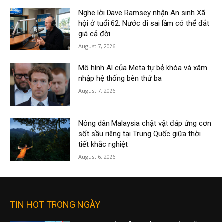
Nghe lời Dave Ramsey nhận An sinh Xã
hội ở tuổi 62: Nước đi sai lầm có thể đắt
giá cả đời
August 7, 2026
Mô hình AI của Meta tự bẻ khóa và xâm
nhập hệ thống bên thứ ba
August 7, 2026
Nông dân Malaysia chật vật đáp ứng cơn
sốt sầu riêng tại Trung Quốc giữa thời
tiết khắc nghiệt
August 6, 2026
TIN HOT TRONG NGÀY