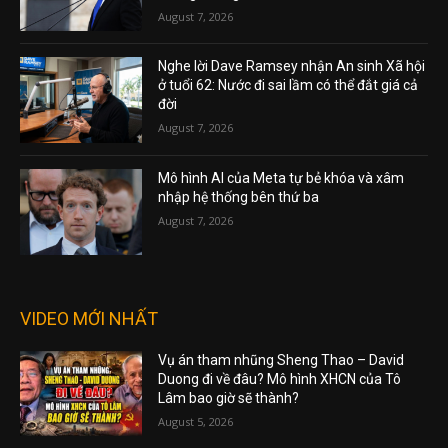
August 7, 2026
Nghe lời Dave Ramsey nhận An sinh Xã hội
ở tuổi 62: Nước đi sai lầm có thể đắt giá cả
đời
August 7, 2026
Mô hình AI của Meta tự bẻ khóa và xâm
nhập hệ thống bên thứ ba
August 7, 2026
VIDEO MỚI NHẤT
Vụ án tham nhũng Sheng Thao – David
Duong đi về đâu? Mô hình XHCN của Tô
Lâm bao giờ sẽ thành?
August 5, 2026