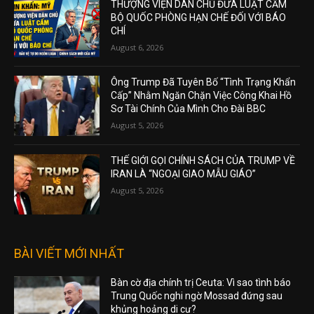
THƯỢNG VIỆN DÂN CHỦ ĐƯA LUẬT CẤM
BỘ QUỐC PHÒNG HẠN CHẾ ĐỐI VỚI BÁO
CHÍ
August 6, 2026
Ông Trump Đã Tuyên Bố “Tình Trạng Khẩn
Cấp” Nhằm Ngăn Chặn Việc Công Khai Hồ
Sơ Tài Chính Của Mình Cho Đài BBC
August 5, 2026
THẾ GIỚI GỌI CHÍNH SÁCH CỦA TRUMP VỀ
IRAN LÀ “NGOẠI GIAO MẪU GIÁO”
August 5, 2026
BÀI VIẾT MỚI NHẤT
Bàn cờ địa chính trị Ceuta: Vì sao tình báo
Trung Quốc nghi ngờ Mossad đứng sau
khủng hoảng di cư?