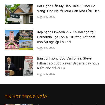
Bất Động Sản Mỹ Đảo Chiều: “Thời Cơ
Vàng” Cho Người Mua Căn Nhà Đầu Tiên
August 6, 2026
Xếp hạng LinkedIn 2026: 5 Đại học tại
California Lọt Top 40 Trường Tốt nhất
cho Sự nghiệp Lâu dài
August 6, 2026
Bầu cử Thống đốc California: Steve
Hilton cáo buộc Xavier Becerra gây nguy
hiểm cho trẻ di cư
August 6, 2026
TIN HOT TRONG NGÀY