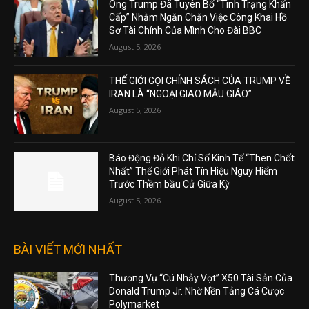
Ông Trump Đã Tuyên Bố “Tình Trạng Khẩn
Cấp” Nhằm Ngăn Chặn Việc Công Khai Hồ
Sơ Tài Chính Của Mình Cho Đài BBC
August 5, 2026
THẾ GIỚI GỌI CHÍNH SÁCH CỦA TRUMP VỀ
IRAN LÀ “NGOẠI GIAO MẪU GIÁO”
August 5, 2026
Báo Động Đỏ Khi Chỉ Số Kinh Tế “Then Chốt
Nhất” Thế Giới Phát Tín Hiệu Nguy Hiểm
Trước Thềm bầu Cử Giữa Kỳ
August 5, 2026
BÀI VIẾT MỚI NHẤT
Thương Vụ “Cú Nhảy Vọt” X50 Tài Sản Của
Donald Trump Jr. Nhờ Nền Tảng Cá Cược
Polymarket