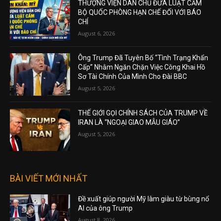
THƯỢNG VIỆN DÂN CHỦ ĐƯA LUẬT CẤM
BỘ QUỐC PHÒNG HẠN CHẾ ĐỐI VỚI BÁO
CHÍ
August 6, 2026
Ông Trump Đã Tuyên Bố “Tình Trạng Khẩn
Cấp” Nhằm Ngăn Chặn Việc Công Khai Hồ
Sơ Tài Chính Của Mình Cho Đài BBC
August 5, 2026
THẾ GIỚI GỌI CHÍNH SÁCH CỦA TRUMP VỀ
IRAN LÀ “NGOẠI GIAO MẪU GIÁO”
August 5, 2026
BÀI VIẾT MỚI NHẤT
Đề xuất giúp người Mỹ làm giàu từ bùng nổ
AI của ông Trump
August 8, 2026