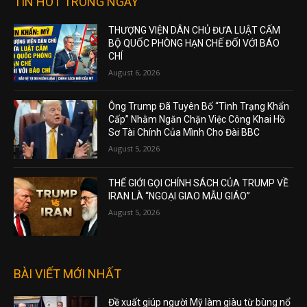
TIN HOT TRONG NGÀY
THƯỢNG VIỆN DÂN CHỦ ĐƯA LUẬT CẤM
BỘ QUỐC PHÒNG HẠN CHẾ ĐỐI VỚI BÁO
CHÍ
August 6, 2026
Ông Trump Đã Tuyên Bố “Tình Trạng Khẩn
Cấp” Nhằm Ngăn Chặn Việc Công Khai Hồ
Sơ Tài Chính Của Mình Cho Đài BBC
August 5, 2026
THẾ GIỚI GỌI CHÍNH SÁCH CỦA TRUMP VỀ
IRAN LÀ “NGOẠI GIAO MẪU GIÁO”
August 5, 2026
BÀI VIẾT MỚI NHẤT
Đề xuất giúp người Mỹ làm giàu từ bùng nổ