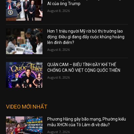
AI của ông Trump
August 8, 2026
Hơn 1 triệu người Mỹ rời bỏ thị trường lao
động: Điều gì đang đẩy cuộc khủng hoảng
lên đỉnh điểm?
August 8, 2026
QUẬN CAM – BIỂU TÌNH ĐẦY KHÍ THẾ
CHỐNG CA NÔ VIỆT CỘNG QUỐC THIÊN
August 8, 2026
VIDEO MỚI NHẤT
Phương Hằng gây bão mạng, Phường kiểu
mẫu XHCN của Tô Lâm đi về đâu?
August 7, 2026