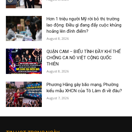
Hơn 1 triệu người Mỹ rời bỏ thị trường
lao động: Điều gì đang đẩy cuộc khủng
hoảng lên đỉnh điểm?
August 8, 2026
QUẬN CAM – BIỂU TÌNH ĐẦY KHÍ THẾ
CHỐNG CA NÔ VIỆT CỘNG QUỐC
THIÊN
August 8, 2026
Phương Hằng gây bão mạng, Phường
kiểu mẫu XHCN của Tô Lâm đi về đâu?
August 7, 2026