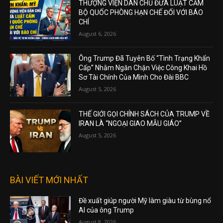
THƯỢNG VIỆN DÂN CHỦ ĐƯA LUẬT CẤM
BỘ QUỐC PHÒNG HẠN CHẾ ĐỐI VỚI BÁO
CHÍ
August 6, 2026
Ông Trump Đã Tuyên Bố “Tình Trạng Khẩn
Cấp” Nhằm Ngăn Chặn Việc Công Khai Hồ
Sơ Tài Chính Của Mình Cho Đài BBC
August 5, 2026
THẾ GIỚI GỌI CHÍNH SÁCH CỦA TRUMP VỀ
IRAN LÀ “NGOẠI GIAO MẪU GIÁO”
August 5, 2026
BÀI VIẾT MỚI NHẤT
Đề xuất giúp người Mỹ làm giàu từ bùng nổ
AI của ông Trump
August 8, 2026