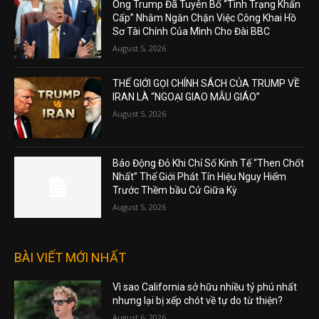
Ông Trump Đã Tuyên Bố “Tình Trạng Khẩn
Cấp” Nhằm Ngăn Chặn Việc Công Khai Hồ
Sơ Tài Chính Của Mình Cho Đài BBC
August 5, 2026
THẾ GIỚI GỌI CHÍNH SÁCH CỦA TRUMP VỀ
IRAN LÀ “NGOẠI GIAO MẪU GIÁO”
August 5, 2026
Báo Động Đỏ Khi Chỉ Số Kinh Tế “Then Chốt
Nhất” Thế Giới Phát Tín Hiệu Nguy Hiểm
Trước Thềm bầu Cử Giữa Kỳ
August 5, 2026
BÀI VIẾT MỚI NHẤT
Vì sao California sở hữu nhiều tỷ phú nhất
nhưng lại bị xếp chót về tự do từ thiện?
August 6, 2026