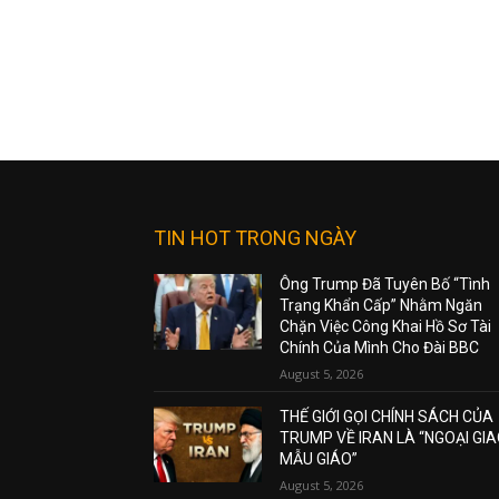
TIN HOT TRONG NGÀY
Ông Trump Đã Tuyên Bố “Tình
Trạng Khẩn Cấp” Nhằm Ngăn
Chặn Việc Công Khai Hồ Sơ Tài
Chính Của Mình Cho Đài BBC
August 5, 2026
THẾ GIỚI GỌI CHÍNH SÁCH CỦA
TRUMP VỀ IRAN LÀ “NGOẠI GI
MẪU GIÁO”
August 5, 2026