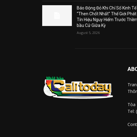
Báo Động Đỏ Khi Chỉ Số Kinh Tế
“Then Chốt Nhất” Thế Giới Phát
Tín Hiệu Nguy Hiểm Trước Thề
bầu Cử Giữa Kỳ
August 5, 2026
AB
Tra
Thôn
Tòa 
Tel:
Cont