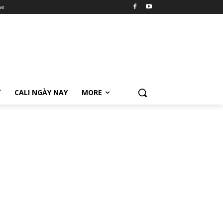
se
Ữ
CALI NGÀY NAY
MORE