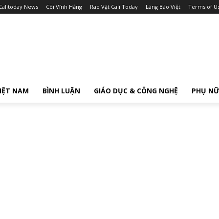
Calitoday News
Cõi Vĩnh Hằng
Rao Vặt Cali Today
Làng Báo Việt
Terms of U
IỆT NAM
BÌNH LUẬN
GIÁO DỤC & CÔNG NGHỆ
PHỤ N