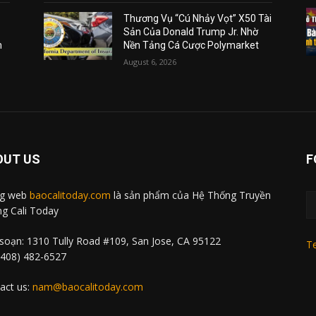
Thương Vụ “Cú Nhảy Vọt” X50 Tài
Sản Của Donald Trump Jr. Nhờ
m
Nền Tảng Cá Cược Polymarket
August 6, 2026
OUT US
F
ng web
baocalitoday.com
là sản phẩm của Hệ Thống Truyền
g Cali Today
soạn: 1310 Tully Road #109, San Jose, CA 95122
Te
 (408) 482-6527
act us:
nam@baocalitoday.com