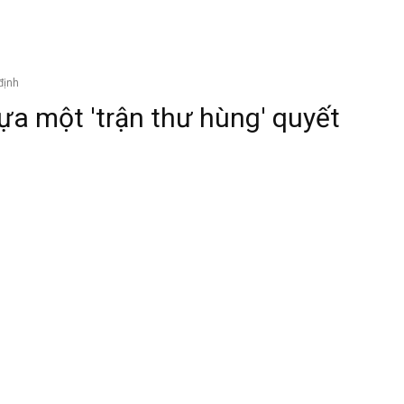
định
lựa một 'trận thư hùng' quyết