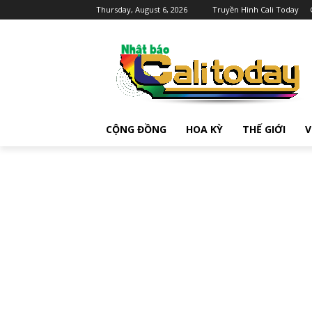
Thursday, August 6, 2026
Truyền Hình Cali Today
CỘNG ĐỒNG
HOA KỲ
THẾ GIỚI
V