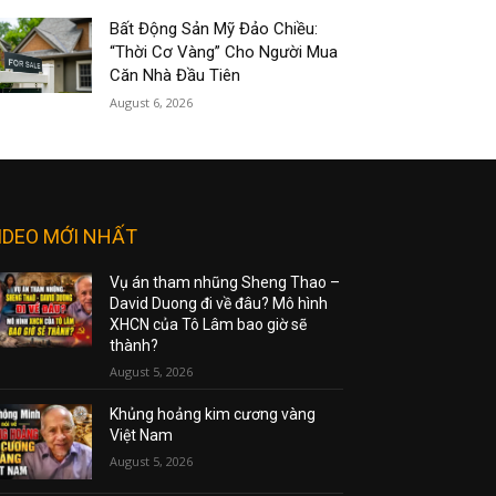
Bất Động Sản Mỹ Đảo Chiều:
“Thời Cơ Vàng” Cho Người Mua
Căn Nhà Đầu Tiên
August 6, 2026
IDEO MỚI NHẤT
Vụ án tham nhũng Sheng Thao –
David Duong đi về đâu? Mô hình
XHCN của Tô Lâm bao giờ sẽ
thành?
August 5, 2026
Khủng hoảng kim cương vàng
Việt Nam
August 5, 2026