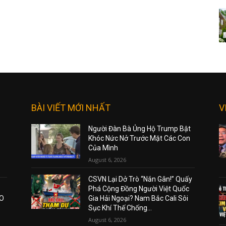
BÀI VIẾT MỚI NHẤT
V
Người Đàn Bà Ủng Hộ Trump Bật
Khóc Nức Nở Trước Mặt Các Con
Của Mình
August 6, 2026
CSVN Lại Dở Trò “Nắn Gân!” Quấy
Phá Cộng Đồng Người Việt Quốc
AO
Gia Hải Ngoại? Nam Bắc Cali Sôi
Sục Khí Thế Chống...
August 6, 2026