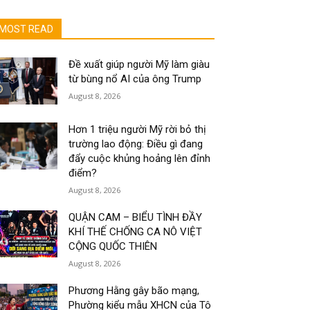
MOST READ
Đề xuất giúp người Mỹ làm giàu
từ bùng nổ AI của ông Trump
August 8, 2026
Hơn 1 triệu người Mỹ rời bỏ thị
trường lao động: Điều gì đang
đẩy cuộc khủng hoảng lên đỉnh
điểm?
August 8, 2026
QUẬN CAM – BIỂU TÌNH ĐẦY
KHÍ THẾ CHỐNG CA NÔ VIỆT
CỘNG QUỐC THIÊN
August 8, 2026
Phương Hằng gây bão mạng,
Phường kiểu mẫu XHCN của Tô