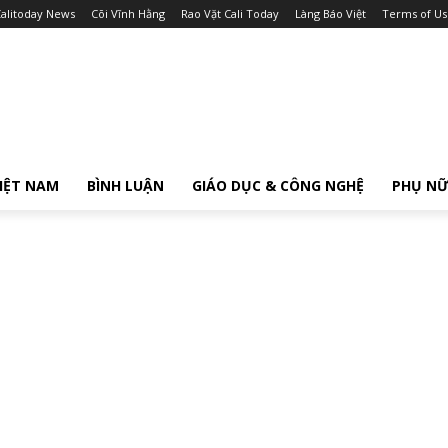
alitoday News
Cõi Vĩnh Hằng
Rao Vặt Cali Today
Làng Báo Việt
Terms of Us
IỆT NAM
BÌNH LUẬN
GIÁO DỤC & CÔNG NGHỆ
PHỤ N