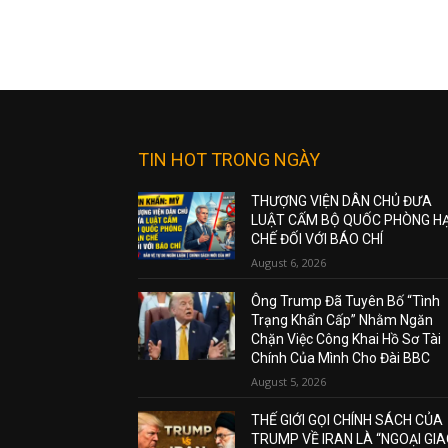
TIN HOT TRONG NGÀY
THƯỢNG VIỆN DÂN CHỦ ĐƯA
LUẬT CẤM BỘ QUỐC PHÒNG H
CHẾ ĐỐI VỚI BÁO CHÍ
August 6, 2026
Ông Trump Đã Tuyên Bố “Tình
Trạng Khẩn Cấp” Nhằm Ngăn
Chặn Việc Công Khai Hồ Sơ Tài
Chính Của Mình Cho Đài BBC
August 5, 2026
THẾ GIỚI GỌI CHÍNH SÁCH CỦA
TRUMP VỀ IRAN LÀ “NGOẠI GI