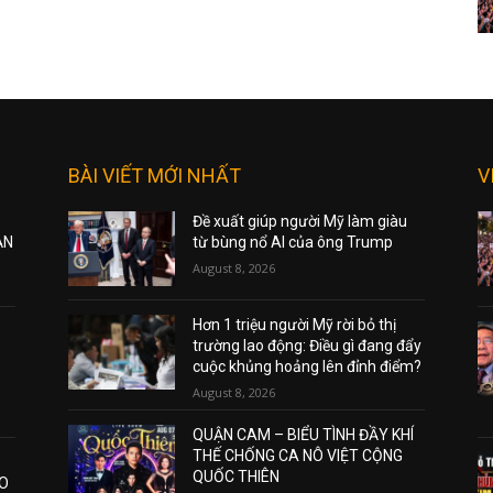
BÀI VIẾT MỚI NHẤT
V
Đề xuất giúp người Mỹ làm giàu
ẠN
từ bùng nổ AI của ông Trump
August 8, 2026
Hơn 1 triệu người Mỹ rời bỏ thị
trường lao động: Điều gì đang đẩy
cuộc khủng hoảng lên đỉnh điểm?
August 8, 2026
QUẬN CAM – BIỂU TÌNH ĐẦY KHÍ
THẾ CHỐNG CA NÔ VIỆT CỘNG
QUỐC THIÊN
AO