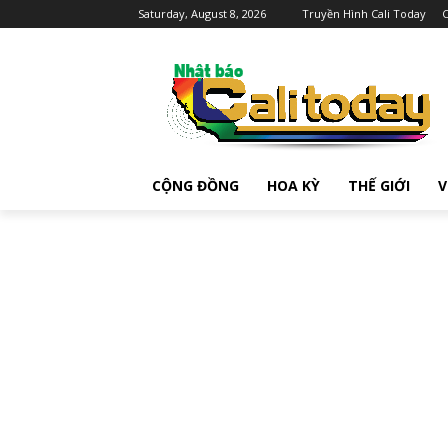
Saturday, August 8, 2026
Truyền Hình Cali Today
C
CỘNG ĐỒNG
HOA KỲ
THẾ GIỚI
V