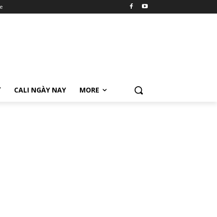
e
Ữ
CALI NGÀY NAY
MORE