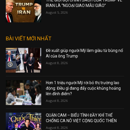
THẾ GIỚI GỌI CHÍNH SÁCH CỦA TRUMP VỀ
IRAN LÀ “NGOẠI GIAO MẪU GIÁO”
August 5, 2026
BÀI VIẾT MỚI NHẤT
Đề xuất giúp người Mỹ làm giàu từ bùng nổ
AI của ông Trump
August 8, 2026
Hơn 1 triệu người Mỹ rời bỏ thị trường lao
động: Điều gì đang đẩy cuộc khủng hoảng
lên đỉnh điểm?
August 8, 2026
QUẬN CAM – BIỂU TÌNH ĐẦY KHÍ THẾ
CHỐNG CA NÔ VIỆT CỘNG QUỐC THIÊN
August 8, 2026