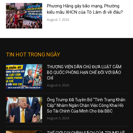
Phương Hằng gây bão mạng, Phường
kiểu mẫu XHCN của Tô Lâm đi về đâu?
August 7, 2026
TIN HOT TRONG NGÀY
THƯỢNG VIỆN DÂN CHỦ ĐƯA LUẬT CẤM
BỘ QUỐC PHÒNG HẠN CHẾ ĐỐI VỚI BÁO
CHÍ
August 6, 2026
Ông Trump Đã Tuyên Bố “Tình Trạng Khẩn
Cấp” Nhằm Ngăn Chặn Việc Công Khai Hồ
Sơ Tài Chính Của Mình Cho Đài BBC
August 5, 2026