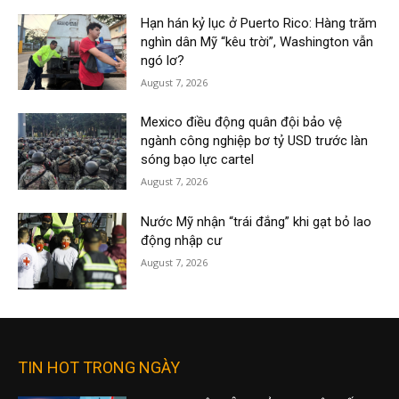
Hạn hán kỷ lục ở Puerto Rico: Hàng trăm
nghìn dân Mỹ “kêu trời”, Washington vẫn
ngó lơ?
August 7, 2026
Mexico điều động quân đội bảo vệ
ngành công nghiệp bơ tỷ USD trước làn
sóng bạo lực cartel
August 7, 2026
Nước Mỹ nhận “trái đắng” khi gạt bỏ lao
động nhập cư
August 7, 2026
TIN HOT TRONG NGÀY