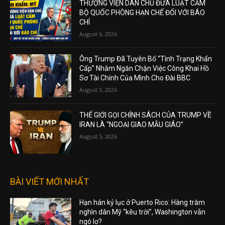
THƯỢNG VIỆN DÂN CHỦ ĐƯA LUẬT CẤM
BỘ QUỐC PHÒNG HẠN CHẾ ĐỐI VỚI BÁO
CHÍ
August 6, 2026
Ông Trump Đã Tuyên Bố “Tình Trạng Khẩn
Cấp” Nhằm Ngăn Chặn Việc Công Khai Hồ
Sơ Tài Chính Của Mình Cho Đài BBC
August 5, 2026
THẾ GIỚI GỌI CHÍNH SÁCH CỦA TRUMP VỀ
IRAN LÀ “NGOẠI GIAO MẪU GIÁO”
August 5, 2026
BÀI VIẾT MỚI NHẤT
Hạn hán kỷ lục ở Puerto Rico: Hàng trăm
nghìn dân Mỹ “kêu trời”, Washington vẫn
ngó lơ?