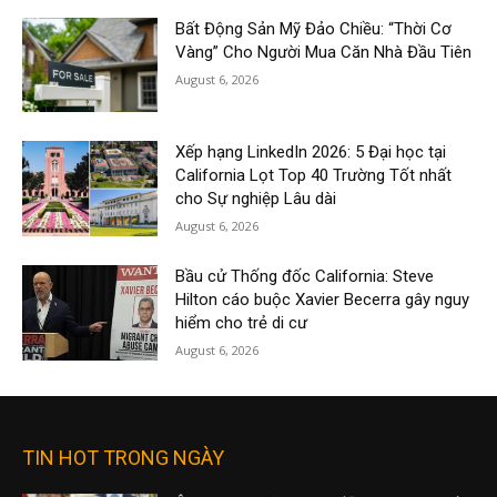
Bất Động Sản Mỹ Đảo Chiều: “Thời Cơ
Vàng” Cho Người Mua Căn Nhà Đầu Tiên
August 6, 2026
Xếp hạng LinkedIn 2026: 5 Đại học tại
California Lọt Top 40 Trường Tốt nhất
cho Sự nghiệp Lâu dài
August 6, 2026
Bầu cử Thống đốc California: Steve
Hilton cáo buộc Xavier Becerra gây nguy
hiểm cho trẻ di cư
August 6, 2026
TIN HOT TRONG NGÀY