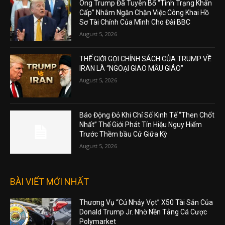
Ông Trump Đã Tuyên Bố “Tình Trạng Khẩn
Cấp” Nhằm Ngăn Chặn Việc Công Khai Hồ
Sơ Tài Chính Của Mình Cho Đài BBC
August 5, 2026
THẾ GIỚI GỌI CHÍNH SÁCH CỦA TRUMP VỀ
IRAN LÀ “NGOẠI GIAO MẪU GIÁO”
August 5, 2026
Báo Động Đỏ Khi Chỉ Số Kinh Tế “Then Chốt
Nhất” Thế Giới Phát Tín Hiệu Nguy Hiểm
Trước Thềm bầu Cử Giữa Kỳ
August 5, 2026
BÀI VIẾT MỚI NHẤT
Thương Vụ “Cú Nhảy Vọt” X50 Tài Sản Của
Donald Trump Jr. Nhờ Nền Tảng Cá Cược
Polymarket