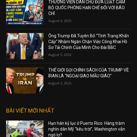
THƯỢNG VIỆN DÂN CHỦ ĐƯA LUẬT CẤM
BỘ QUỐC PHÒNG HẠN CHẾ ĐỐI VỚI BÁO
CHÍ
August 6, 2026
Ông Trump Đã Tuyên Bố “Tình Trạng Khẩn
Cấp” Nhằm Ngăn Chặn Việc Công Khai Hồ
Sơ Tài Chính Của Mình Cho Đài BBC
August 5, 2026
THẾ GIỚI GỌI CHÍNH SÁCH CỦA TRUMP VỀ
IRAN LÀ “NGOẠI GIAO MẪU GIÁO”
August 5, 2026
BÀI VIẾT MỚI NHẤT
Hạn hán kỷ lục ở Puerto Rico: Hàng trăm
nghìn dân Mỹ “kêu trời”, Washington vẫn
ngó lơ?