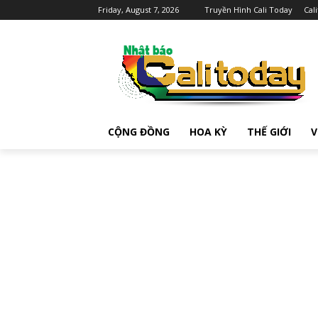
Friday, August 7, 2026
Truyền Hình Cali Today
Cal
CỘNG ĐỒNG
HOA KỲ
THẾ GIỚI
V