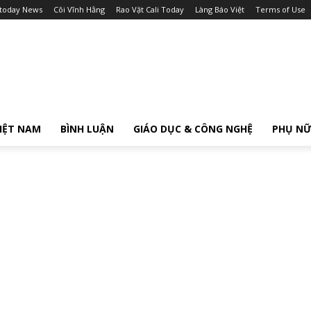
itoday News
Cõi Vĩnh Hằng
Rao Vặt Cali Today
Làng Báo Việt
Terms of Use
IỆT NAM
BÌNH LUẬN
GIÁO DỤC & CÔNG NGHỆ
PHỤ N