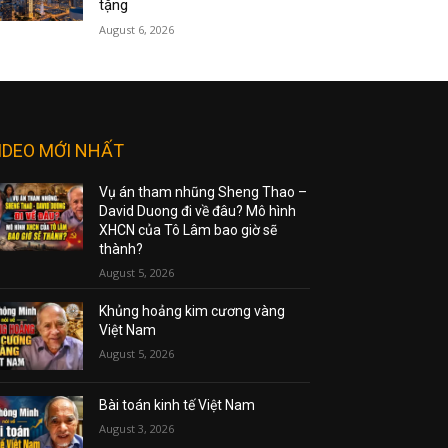
tặng
August 6, 2026
IDEO MỚI NHẤT
Vụ án tham nhũng Sheng Thao –
David Duong đi về đâu? Mô hình
XHCN của Tô Lâm bao giờ sẽ
thành?
August 5, 2026
Khủng hoảng kim cương vàng
Việt Nam
August 5, 2026
Bài toán kinh tế Việt Nam
August 3, 2026