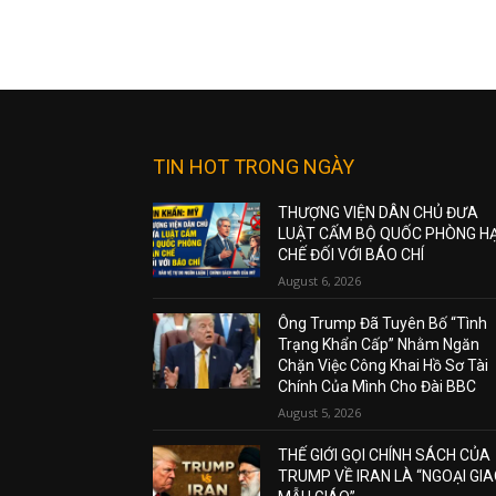
TIN HOT TRONG NGÀY
THƯỢNG VIỆN DÂN CHỦ ĐƯA
LUẬT CẤM BỘ QUỐC PHÒNG H
CHẾ ĐỐI VỚI BÁO CHÍ
August 6, 2026
Ông Trump Đã Tuyên Bố “Tình
Trạng Khẩn Cấp” Nhằm Ngăn
Chặn Việc Công Khai Hồ Sơ Tài
Chính Của Mình Cho Đài BBC
August 5, 2026
THẾ GIỚI GỌI CHÍNH SÁCH CỦA
TRUMP VỀ IRAN LÀ “NGOẠI GI