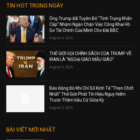
TIN HOT TRONG NGÀY
Ông Trump Đã Tuyên Bố “Tình Trạng Khẩn
Cấp” Nhằm Ngăn Chặn Việc Công Khai Hồ
Sơ Tài Chính Của Mình Cho Đài BBC
August 5, 2026
THẾ GIỚI GỌI CHÍNH SÁCH CỦA TRUMP VỀ
IRAN LÀ “NGOẠI GIAO MẪU GIÁO”
August 5, 2026
Báo Động Đỏ Khi Chỉ Số Kinh Tế “Then Chốt
Nhất” Thế Giới Phát Tín Hiệu Nguy Hiểm
Trước Thềm bầu Cử Giữa Kỳ
August 5, 2026
BÀI VIẾT MỚI NHẤT