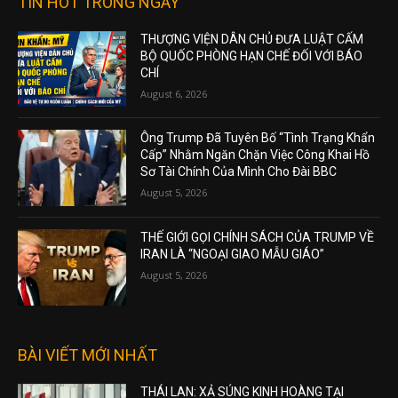
TIN HOT TRONG NGÀY
THƯỢNG VIỆN DÂN CHỦ ĐƯA LUẬT CẤM
BỘ QUỐC PHÒNG HẠN CHẾ ĐỐI VỚI BÁO
CHÍ
August 6, 2026
Ông Trump Đã Tuyên Bố “Tình Trạng Khẩn
Cấp” Nhằm Ngăn Chặn Việc Công Khai Hồ
Sơ Tài Chính Của Mình Cho Đài BBC
August 5, 2026
THẾ GIỚI GỌI CHÍNH SÁCH CỦA TRUMP VỀ
IRAN LÀ “NGOẠI GIAO MẪU GIÁO”
August 5, 2026
BÀI VIẾT MỚI NHẤT
THÁI LAN: XẢ SÚNG KINH HOÀNG TẠI